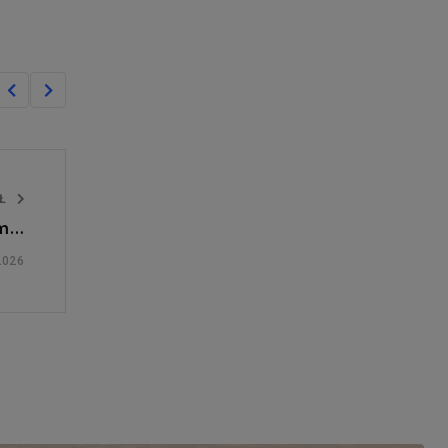
UŁ
ym…
2026