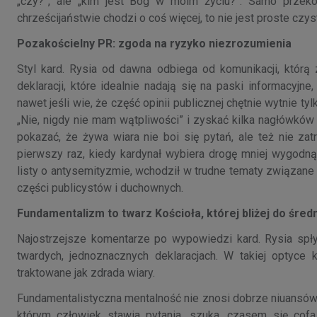
„czy?”, ale „kim jest Bóg w moim życiu?”. Samo przek
chrześcijaństwie chodzi o coś więcej, to nie jest proste czyst
Pozakościelny PR: zgoda na ryzyko niezrozumienia
Styl kard. Rysia od dawna odbiega od komunikacji, któr
deklaracji, które idealnie nadają się na paski informacyjn
nawet jeśli wie, że część opinii publicznej chętnie wytnie t
„Nie, nigdy nie mam wątpliwości” i zyskać kilka nagłówkó
pokazać, że żywa wiara nie boi się pytań, ale też nie za
pierwszy raz, kiedy kardynał wybiera drogę mniej wygodną
listy o antysemityzmie, wchodził w trudne tematy związane 
części publicystów i duchownych.
Fundamentalizm to twarz Kościoła, której bliżej do ś
Najostrzejsze komentarze po wypowiedzi kard. Rysia spł
twardych, jednoznacznych deklaracjach. W takiej optyce 
traktowane jak zdrada wiary.
Fundamentalistyczna mentalność nie znosi dobrze niuansów i
którym człowiek stawia pytania, szuka, czasem się cofa,