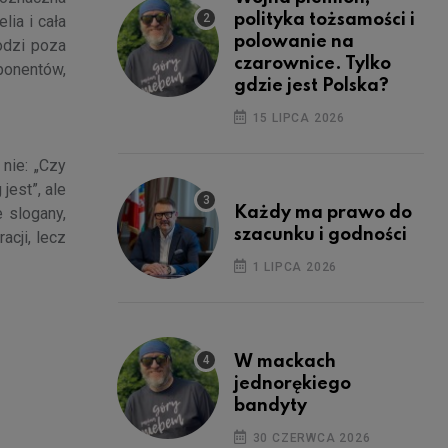
polityka tożsamości i
lia i cała
polowanie na
odzi poza
czarownice. Tylko
ponentów,
gdzie jest Polska?
15 LIPCA 2026
nie: „Czy
jest”, ale
Każdy ma prawo do
 slogany,
szacunku i godności
acji, lecz
1 LIPCA 2026
W mackach
jednorękiego
bandyty
30 CZERWCA 2026