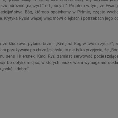
d razu odróżnić „naszych” od „obcych”. Problem w tym, że Ewange
rześcijaństwa. Bóg, którego spotykamy w Piśmie, często wych
. Krytyka Rysia więcej więc mówi o lękach i potrzebach jego o
 że kluczowe pytanie brzmi: „Kim jest Bóg w twoim życiu?”, a 
ra przeżywana po chrześcijańsku to nie tylko przyjęcie, że „Bóg 
 mu sens i kierunek. Kard. Ryś, zamiast serwować pocieszające
cji: bo dotyka miejsc, w których nasza wiara wymaga nie deklar
„pokój i dobro”.