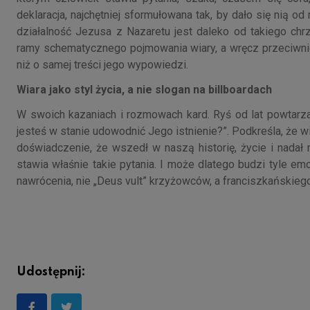
deklaracja, najchętniej sformułowana tak, by dało się nią o
działalność Jezusa z Nazaretu jest daleko od takiego ch
ramy schematycznego pojmowania wiary, a wręcz przeciwnie
niż o samej treści jego wypowiedzi.
Wiara jako styl życia, a nie slogan na billboardach
W swoich kazaniach i rozmowach kard. Ryś od lat powtarza,
jesteś w stanie udowodnić Jego istnienie?”. Podkreśla, że wia
doświadczenie, że wszedł w naszą historię, życie i nadał
stawia właśnie takie pytania. I może dlatego budzi tyle emo
nawrócenia, nie „Deus vult” krzyżowców, a franciszkańskiego 
Udostępnij: