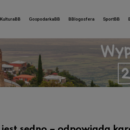
KulturaBB
GospodarkaBB
BBlogosfera
SportBB
ie jest sedno – odpowiada kar