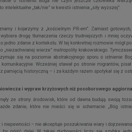
onanie o istnieniu Boga nie czyni jeszcze człowieka wier
o intelektualne „tak/nie” w kwestii istnienia „siły wyższej”.
ą znamy i kojarzymy z „kościelnym PR‑em”. Zamiast gotowych
e, wybiera drogę tłumaczenia rzeczy trudniejszych i mniej ocz
ylko jedno zdanie z kontekstu. W tej konkretnej rozmowie mógł p
w o „niezachwianej wierze” metropolity krakowskiego. Tymczase
trzymuje się na poziomie abstrakcyjnego sporu o istnienie Bog
 komunikacyjnie. Wcześniej stawał po stronie migrantów, pisa
z pamięcią historyczną – i za każdym razem spotykał się z ost
redniowiecza i wypraw krzyżowych niż posoborowego aggior
ynęły ze strony środowisk, które od dawna budują swoją toż
każde zdanie, które nie mieści się w schemacie: „Bóg istnie
 niepewności – nie akceptuje poszukiwania wiary i dojrzewania
 by pójść dalej. W takiej duchowości liczy się szybka, jed