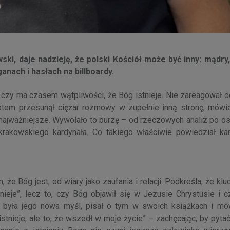
ki, daje nadzieję, że polski Kościół może być inny: mądry,
anach i hasłach na billboardy.
: czy ma czasem wątpliwości, że Bóg istnieje. Nie zareagował 
 potem przesunął ciężar rozmowy w zupełnie inną stronę, mówią
 najważniejsze. Wywołało to burzę – od rzeczowych analiz po os
 krakowskiego kardynała. Co takiego właściwie powiedział kar
że Bóg jest, od wiary jako zaufania i relacji. Podkreśla, że kl
tnieje”, lecz to, czy Bóg objawił się w Jezusie Chrystusie i 
 była jego nowa myśl, pisał o tym w swoich książkach i mó
stnieje, ale to, że wszedł w moje życie” – zachęcając, by pytać