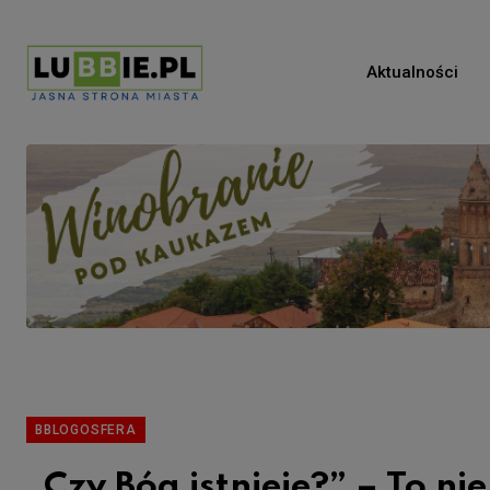
Aktualności
BBLOGOSFERA
„Czy Bóg istnieje?” – To n