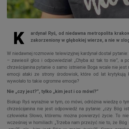
K
ardynał Ryś, od niedawna metropolita krakows
zakorzeniony w głębokiej wierze, a nie w slog
W niedawnej rozmowie telewizyjnej kardynał dostał pytanie
– zawiesił głos i odpowiedział: „Chyba aż tak to nie”, a
chrześcijanina pytanie o samo istnienie Boga wcale nie jest
emocji ataki ze strony środowisk, które od lat krytykują
wywołało to takie ogromne emocje?
Nie „czy jest?”, tylko „kim jest i co mówi?”
Biskup Ryś wyraźnie w tym, co mówi, odróżnia wiedzę o tym, 
chrześcijanina nie jest odpowiedź na pytanie: „czy Bóg is
człowieka Słowo, któremu można powierzyć życie. To nie
wcześniej w homiliach: „Trzeba nam przeżyć nie to, że Bóg i