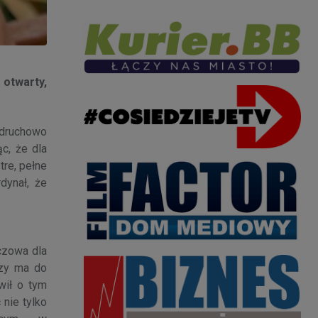
 otwarty,
odruchowo
c, że dla
tre, pełne
dynał, że
uczowa dla
czy ma do
wił o tym
 nie tylko