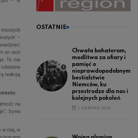
zącym – w
OSTATNIE
, mocnych
ywistych –
owiedzieć:
Chwała bohaterom,
m on woli
modlitwa za ofiary i
a. To nie
pamięć o
ł odważne
nieprawdopodobnym
rą reakcją
bestialstwie
Niemców, ku
przestrodze dla nas i
namento
kolejnych pokoleń
samość na
1 SIERPNIA 2026
je”, bywa
 w niej, w
noznaczna
Wojna plemion,