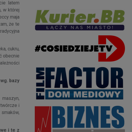
cie latem
 w której
eccy maja
żam, że te
tradycyjna
ka, cukru,
źć obecnie
zależności
 wg. bazy
h maszyn,
twórcze i
h smaków,
e i te z