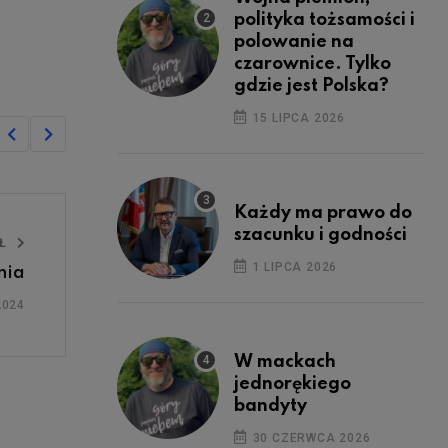
polityka tożsamości i
polowanie na
czarownice. Tylko
gdzie jest Polska?
15 LIPCA 2026
Każdy ma prawo do
szacunku i godności
UŁ
1 LIPCA 2026
nia
2024
W mackach
jednorękiego
bandyty
30 CZERWCA 2026