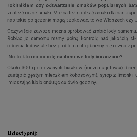
rokitnikiem czy odtwarzanie smaków popularnych b
znaleźć różne smaki. Można też spotkać smaki dla nas zupe
nas takie połączenia mogą szokować, to we Włoszech czy Ja
Oczywiście zawsze można spróbować zrobić lody samemu. 
Robiąc je samemu mamy pełną kontrolę nad jakością sk
robienia lodów, ale bez problemu obejdziemy się równie
No to kto ma ochotę na domowe lody buraczane?
Około 300 g gotowanych buraków (można ugotować dzień wc
zastąpić gęstym mleczkiem kokosowym), syrop z limonki lub
mieszając lub blendując co dwie godziny.
Udostępnij: