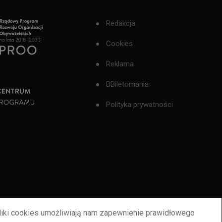
Redakcja
Cookies
Reklama
BBiletomania
Polityka prywatności
liki cookies umożliwiają nam zapewnienie prawidłowego