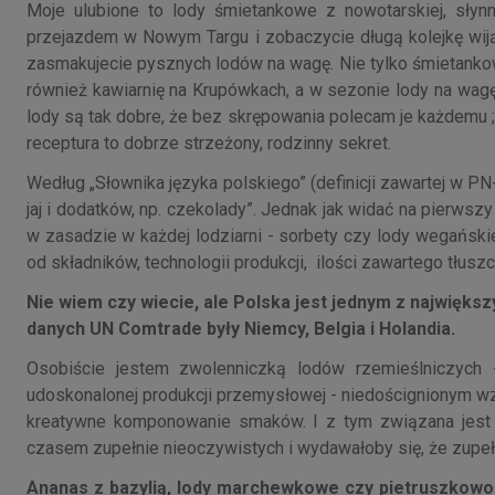
Moje ulubione to lody śmietankowe z nowotarskiej, słynne
przejazdem w Nowym Targu i zobaczycie długą kolejkę wijąc
zasmakujecie pysznych lodów na wagę. Nie tylko śmietanko
również kawiarnię na Krupówkach, a w sezonie lody na wagę
lody są tak dobre, że bez skrępowania polecam je każdemu 
receptura to dobrze strzeżony, rodzinny sekret.
Według „Słownika języka polskiego” (definicji zawartej w P
jaj i dodatków, np. czekolady”. Jednak jak widać na pierwszy
w zasadzie w każdej lodziarni - sorbety czy lody wegańskie
od składników, technologii produkcji, ilości zawartego tłus
Nie wiem czy wiecie, ale Polska jest jednym z najwięks
danych UN Comtrade były Niemcy, Belgia i Holandia.
Osobiście jestem zwolenniczką lodów rzemieślniczych
udoskonalonej produkcji przemysłowej - niedoścignionym wz
kreatywne komponowanie smaków. I z tym związana jest
czasem zupełnie nieoczywistych i wydawałoby się, że zupe
Ananas z bazylią, lody marchewkowe czy pietruszkowo