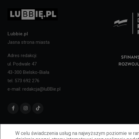
Lubbie.pl
Jasna strona miasta
Adres redakcji:
ul. Podwale 47
43-300 Bielsko-Biała
tel. 573 692 276
e-mail: redakcja@luBBie.pl
W celu świadczenia usług na najwyższym poziomie w ram