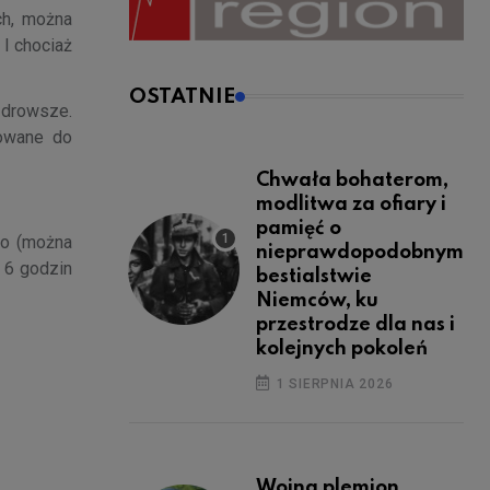
ch, można
I chociaż
OSTATNIE
zdrowsze.
kowane do
Chwała bohaterom,
modlitwa za ofiary i
pamięć o
go (można
nieprawdopodobnym
o 6 godzin
bestialstwie
Niemców, ku
przestrodze dla nas i
kolejnych pokoleń
1 SIERPNIA 2026
Wojna plemion,