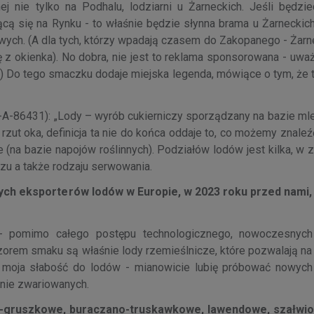
j nie tylko na Podhalu, lodziarni u Żarneckich. Jeśli będzie
ą się na Rynku - to właśnie będzie słynna brama u Żarneckich,
wych. (A dla tych, którzy wpadają czasem do Zakopanego - Żarn
 z okienka). No dobra, nie jest to reklama sponsorowana - uwa
;) Do tego smaczku dodaje miejska legenda, mówiące o tym, że 
N-A-86431): „Lody – wyrób cukierniczy sporządzany na bazie mle
 rzut oka, definicja ta nie do końca oddaje to, co możemy znale
 (na bazie napojów roślinnych). Podziałów lodów jest kilka, w 
zczu a także rodzaju serwowania.
zych eksporterów lodów w Europie, w 2023 roku przed nami,
 - pomimo całego postępu technologicznego, nowoczesnyc
orem smaku są właśnie lody rzemieślnicze, które pozwalają na 
 moja słabość do lodów - mianowicie lubię próbować nowyc
łnie zwariowanych.
-gruszkowe, buraczano-truskawkowe, lawendowe, szałwiow