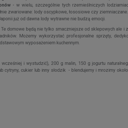
atonów
- w wielu, szczególnie tych rzemieślniczych lodziarnia
łnie zwariowane: lody oscypkowe, łososiowe czy ziemniaczane. 
ponii już od dawna lody wytrawne nie budzą emocji.
Te domowe będą nie tylko smaczniejsze od sklepowych ale i 
ładników. Możemy wykorzystać profesjonalne sprzęty, dedy
ż podstawowym wyposażeniem kuchennym.
ześniej i wystudzić), 200 g malin, 150 g jogurtu naturalne
 cytryny, cukier lub inny słodzik - blendujemy i mrozimy okoł