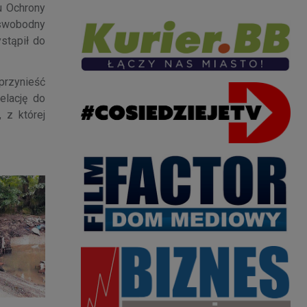
u Ochrony
 swobodny
stąpił do
przynieść
elację do
 z której