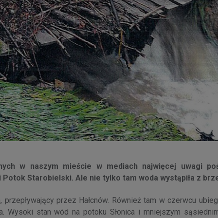
znych w naszym mieście w mediach najwięcej uwagi po
otok Starobielski. Ale nie tylko tam woda wystąpiła z br
a, przepływający przez Hałcnów. Również tam w czerwcu ubieg
ia. Wysoki stan wód na potoku Słonica i mniejszym sąsiedn