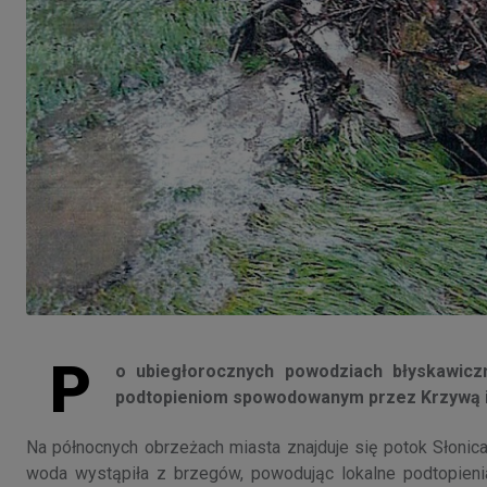
P
o ubiegłorocznych powodziach błyskawic
podtopieniom spowodowanym przez Krzywą i P
Na północnych obrzeżach miasta znajduje się potok Słonic
woda wystąpiła z brzegów, powodując lokalne podtopien