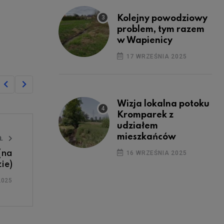
Kolejny powodziowy
problem, tym razem
w Wapienicy
17 WRZEŚNIA 2025
Wizja lokalna potoku
Kromparek z
udziałem
mieszkańców
UŁ
(na
16 WRZEŚNIA 2025
ie)
2025