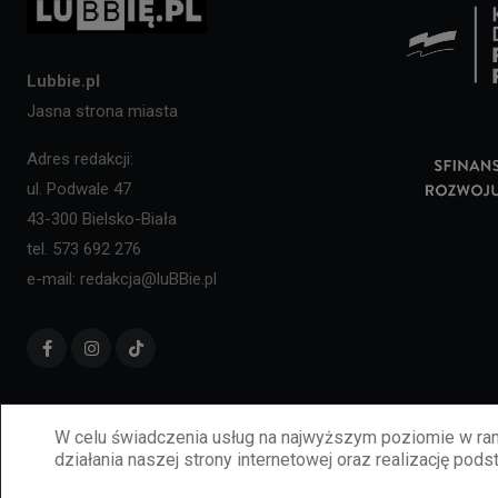
Lubbie.pl
Jasna strona miasta
Adres redakcji:
ul. Podwale 47
43-300 Bielsko-Biała
tel. 573 692 276
e-mail: redakcja@luBBie.pl
W celu świadczenia usług na najwyższym poziomie w ram
działania naszej strony internetowej oraz realizację podst