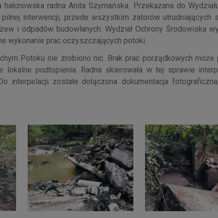
a hałcnowska radna Anita Szymańska. Przekazana do Wydział
ilnej interwencji, przede wszystkim zatorów utrudniających
rzew i odpadów budowlanych. Wydział Ochrony Środowiska wy
lne wykonanie prac oczyszczających potoki.
Suchym Potoku nie zrobiono nic. Brak prac porządkowych może 
e lokalne podtopienia. Radna skierowała w tej sprawie interp
 interpelacji została dołączona dokumentacja fotograficzna,