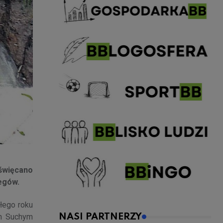
święcano
zegów.
łego roku
im Suchym
NASI PARTNERZY