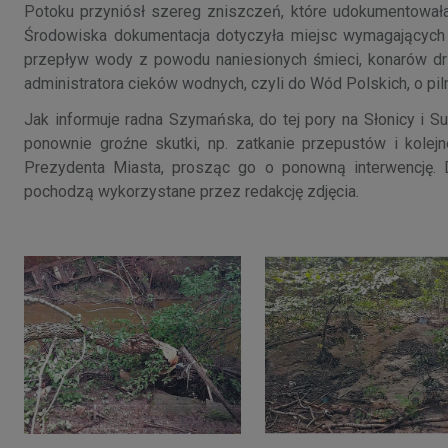
Potoku przyniósł szereg zniszczeń, które udokumentował
Środowiska dokumentacja dotyczyła miejsc wymagających p
przepływ wody z powodu naniesionych śmieci, konarów d
administratora cieków wodnych, czyli do Wód Polskich, o pi
Jak informuje radna Szymańska, do tej pory na Słonicy i 
ponownie groźne skutki, np. zatkanie przepustów i kolejn
Prezydenta Miasta, prosząc go o ponowną interwencję. Do
pochodzą wykorzystane przez redakcję zdjęcia.