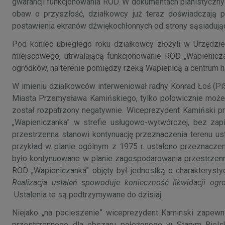
gwarancji funkcjonowania ROD. W dokumentach planistycznych
obaw o przyszłość, działkowcy już teraz doświadczają
postawienia ekranów dźwiękochłonnych od strony sąsiadując
Pod koniec ubiegłego roku działkowcy złożyli w Urzędz
miejscowego, utrwalającą funkcjonowanie ROD „Wapienicz
ogródków, na terenie pomiędzy rzeką Wapienicą a centrum h
W imieniu działkowców interweniował radny Konrad Łoś (Pi
Miasta Przemysława Kamińskiego, tylko połowicznie moż
został rozpatrzony negatywnie. Wiceprezydent Kamiński 
„Wapieniczanka” w strefie usługowo-wytwórczej, bez zapi
przestrzenna stanowi kontynuację przeznaczenia terenu us
przykład w planie ogólnym z 1975 r. ustalono przeznaczen
było kontynuowane w planie zagospodarowania przestrzenne
ROD „Wapieniczanka” objęty był jednostką o charakteryst
Realizacja ustaleń spowoduje konieczność likwidacji ogro
Ustalenia te są podtrzymywane do dzisiaj.
Niejako „na pocieszenie” wiceprezydent Kaminski zapewn
przestrzennego dla obszaru położonego w Starym Biels