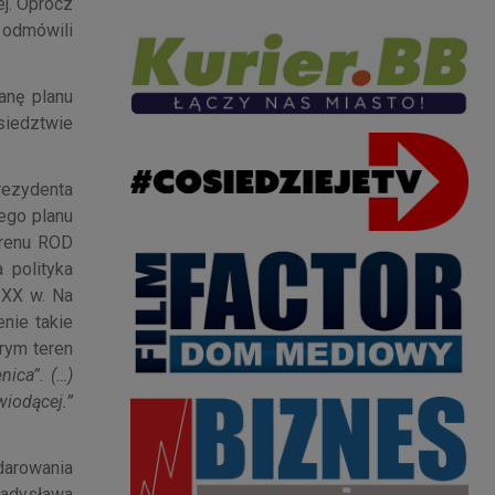
ej. Oprócz
 odmówili
anę planu
siedztwie
rezydenta
ego planu
erenu ROD
 polityka
 XX w. Na
nie takie
rym teren
ica”. (…)
iodącej.”
darowania
ładysława