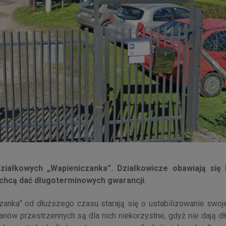
ałkowych „Wapieniczanka”. Działkowicze obawiają się li
 chcą dać długoterminowych gwarancji.
ka” od dłuższego czasu starają się o ustabilizowanie swojej
nów przestrzennych są dla nich niekorzystne, gdyż nie dają dł