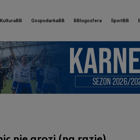
KulturaBB
GospodarkaBB
BBlogosfera
SportBB
c nie grozi (na razie)