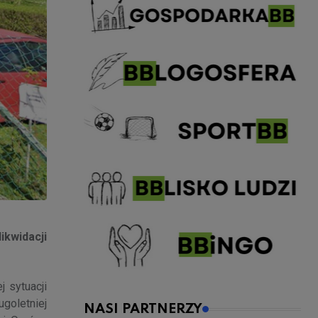
kwidacji
 sytuacji
ugoletniej
NASI PARTNERZY