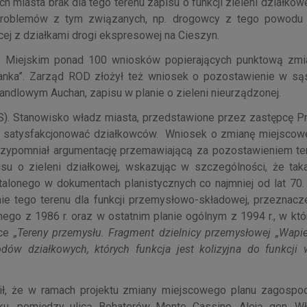
 miasta brak dla tego terenu zapisu o funkcji zieleni działkow
 problemów z tym związanych, np. drogowcy z tego powodu
ej z działkami drogi ekspresowej na Cieszyn.
ie Miejskim ponad 100 wniosków popierających punktową zmi
anka”. Zarząd ROD złożył też wniosek o pozostawienie w są
andlowym Auchan, zapisu w planie o zieleni nieurządzonej.
S). Stanowisko władz miasta, przedstawione przez zastępcę P
e satysfakcjonować działkowców. Wniosek o zmianę miejscow
przypomniał argumentację przemawiającą za pozostawieniem t
su o zieleni działkowej, wskazując w szczególności, że taka
talonego w dokumentach planistycznych co najmniej od lat 70.
ie tego terenu dla funkcji przemysłowo-składowej, przeznacze
go z 1986 r. oraz w ostatnim planie ogólnym z 1994 r., w któ
yce
„Tereny przemysłu. Fragment dzielnicy przemysłowej „Wapien
dów działkowych, których funkcja jest kolizyjna do funkcji w
ił, że w ramach projektu zmiany miejscowego planu zagospo
ku, pomiędzy ulicą Bohaterów Monte Cassino, Aleją gen. W