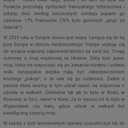
Polaków pozostają symbolem francuskiego tchórzostwa i
zdrady, choć według ówczesnych sondaży poparło go
zaledwie 17% Francuzów (76% było gotowych „ginąć za
Gdańsk”).
W 2025 roku w Europie znowu jest wojna. Leniąca się do tej
pory Europa w obliczu nieobliczalnego Trumpa szykuje się
do wzięcia większej odpowiedzialności za swój los. Trwają
rozmowy o misji wojskowej na Ukrainie. Żeby było jasne:
misji, która ma rozpocząć się po zawarciu rozejmu i ustaniu
walk; europejskie wojska mają być zabezpieczeniem
kruchego „pokoju”, o ile uda się go ustanowić. Żadne z
państw które wezmą w tym udział nawet nie wspomina o
udziale w walkach. Dokładnie tak jak to było w Bośni, w
Kosowie, w Syrii, nawet w Korei. Za to inaczej niż to było w
Afganistanie czy Iraku, gdzie udział w walkach był
nieodłączną częścią misji.
W każdej z tych wymienionych operacji uczestniczyli lub do