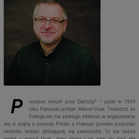
P
ourquoi mourir pour Dantzig?
– pytał w 1939
roku francuski polityk Marcel Deat. Twierdził, że
Francja nie ma żadnego interesu w angażowanie
się w wojnę z powodu Polski a Francuzi powinni pozostać
neutralni wobec zbliżającej się zawieruchy. To nie nasza
wojna – mówił Deat. Jego słowa i on sam do dziś dla