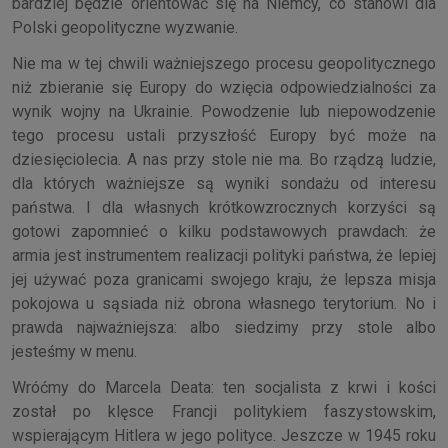
bardziej będzie orientować się na Niemcy, co stanowi dla
Polski geopolityczne wyzwanie.
Nie ma w tej chwili ważniejszego procesu geopolitycznego
niż zbieranie się Europy do wzięcia odpowiedzialności za
wynik wojny na Ukrainie. Powodzenie lub niepowodzenie
tego procesu ustali przyszłość Europy być może na
dziesięciolecia. A nas przy stole nie ma. Bo rządzą ludzie,
dla których ważniejsze są wyniki sondażu od interesu
państwa. I dla własnych krótkowzrocznych korzyści są
gotowi zapomnieć o kilku podstawowych prawdach: że
armia jest instrumentem realizacji polityki państwa, że lepiej
jej używać poza granicami swojego kraju, że lepsza misja
pokojowa u sąsiada niż obrona własnego terytorium. No i
prawda najważniejsza: albo siedzimy przy stole albo
jesteśmy w menu.
Wróćmy do Marcela Deata: ten socjalista z krwi i kości
został po klęsce Francji politykiem faszystowskim,
wspierającym Hitlera w jego polityce. Jeszcze w 1945 roku