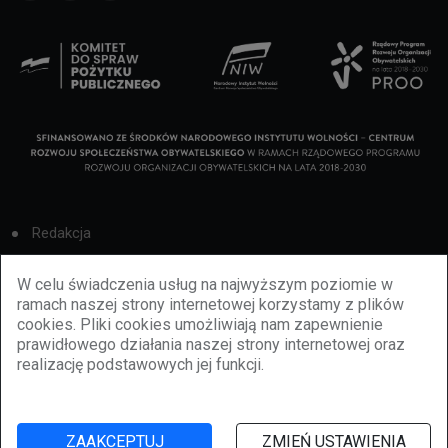
Redakcja
Cookies
W celu świadczenia usług na najwyższym poziomie w
ramach naszej strony internetowej korzystamy z plików
Reklama
cookies. Pliki cookies umożliwiają nam zapewnienie
prawidłowego działania naszej strony internetowej oraz
BBiletomania
realizację podstawowych jej funkcji.
Polityka prywatności
ZAAKCEPTUJ
ZMIEŃ USTAWIENIA