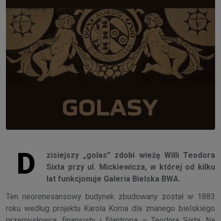
D
zisiejszy „golas” zdobi wieżę Willi Teodora
Sixta przy ul. Mickiewicza, w której od kilku
lat funkcjonuje Galeria Bielska BWA.
Ten neorenesansowy budynek zbudowany został w 1883
roku według projektu Karola Korna dla znanego bielskiego
przemysłowca, finansisty i filantropa – Teodora Sixta. Na