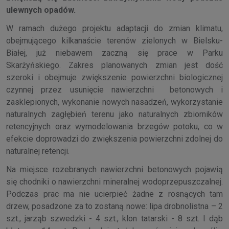
ulewnych opadów.
W ramach dużego projektu adaptacji do zmian klimatu,
obejmującego kilkanaście terenów zielonych w Bielsku-
Białej, już niebawem zaczną się prace w Parku
Skarżyńskiego. Zakres planowanych zmian jest dość
szeroki i obejmuje zwiększenie powierzchni biologicznej
czynnej przez usunięcie nawierzchni betonowych i
zasklepionych, wykonanie nowych nasadzeń, wykorzystanie
naturalnych zagłębień terenu jako naturalnych zbiorników
retencyjnych oraz wymodelowania brzegów potoku, co w
efekcie doprowadzi do zwiększenia powierzchni zdolnej do
naturalnej retencji.
Na miejsce rozebranych nawierzchni betonowych pojawią
się chodniki o nawierzchni mineralnej wodoprzepuszczalnej.
Podczas prac ma nie ucierpieć żadne z rosnących tam
drzew, posadzone za to zostaną nowe: lipa drobnolistna – 2
szt., jarząb szwedzki - 4 szt., klon tatarski - 8 szt. I dąb