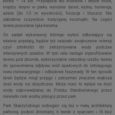
błotny – 14 szt. Przybędzie też krzewów i innych roślin,
między innymi w parku wyrośnie dereń, kalina, hortensja,
azalia (do 1,5 m wysokości), forsycja i bluszcz. Nie
zabraknie oczywiście tradycyjnej kocimiętki. Na części
terenu powstanie łąka kwietna.
Do zadań wykonawcy, którego wyłoni odbywający się
właśnie przetarg, będzie też należało zwiększenie retencji
czyli zdolności do zatrzymywania wody podczas
intensywnych opadów. W tym celu nastąpi wyprofilowanie
terenu pod zbiornik, wykorzystanie naturalnej rzeźby terenu
do spowolnienia odpływu wód opadowych do istniejącego
rowu melioracyjnego i odbudowa faszynady. W ten sposób
teren będzie mógł przyjąć i zatrzymać znacznie większa
ilość wody niż dotychczas. Może mieć to wpływ na ilość
wody odprowadzanej do Potoku Starobielskiego przez
niewielki ciek wodny, płynący przez park.
Park Skarżyńskiego wzbogaci się też o małą architekturę
parkową: podest drewniany, 6 ławek z oparciem i 16 bez