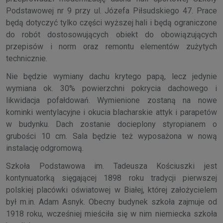
Podstawowej nr 9 przy ul. Józefa Piłsudskiego 47. Prace
będą dotyczyć tylko części wyższej hali i będą ograniczone
do robót dostosowujących obiekt do obowiązujących
przepisów i norm oraz remontu elementów zużytych
technicznie.
Nie będzie wymiany dachu krytego papą, lecz jedynie
wymiana ok. 30% powierzchni pokrycia dachowego i
likwidacja pofałdowań. Wymienione zostaną na nowe
kominki wentylacyjne i okucia blacharskie attyk i parapetów
w budynku. Dach zostanie docieplony styropianem o
grubości 10 cm. Sala będzie też wyposażona w nową
instalację odgromową.
Szkoła Podstawowa im. Tadeusza Kościuszki jest
kontynuatorką sięgającej 1898 roku tradycji pierwszej
polskiej placówki oświatowej w Białej, której założycielem
był m.in. Adam Asnyk. Obecny budynek szkoła zajmuje od
1918 roku, wcześniej mieściła się w nim niemiecka szkoła