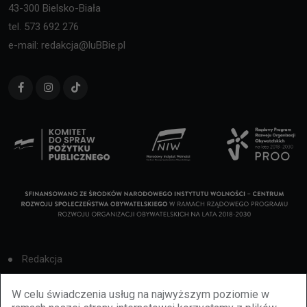
43-300 Bielsko-Biała
tel. 573 692 276
e-mail: redakcja@luBBie.pl
Redakcja
Cookies
W celu świadczenia usług na najwyższym poziomie w