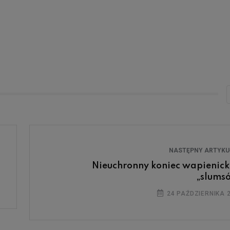
NASTĘPNY ARTYK
Nieuchronny koniec wapienick
„slums
24 PAŹDZIERNIKA 