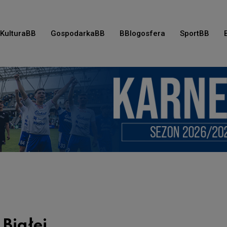
KulturaBB
GospodarkaBB
BBlogosfera
SportBB
Białej