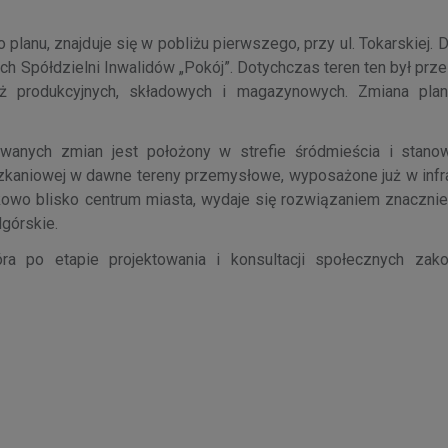
planu, znajduje się w pobliżu pierwszego, przy ul. Tokarskiej. 
ch Spółdzielni Inwalidów „Pokój”. Dotychczas teren ten był pr
 produkcyjnych, składowych i magazynowych. Zmiana plan
wanych zmian jest położony w strefie śródmieścia i stano
aniowej w dawne tereny przemysłowe, wyposażone już w infra
unkowo blisko centrum miasta, wydaje się rozwiązaniem znaczni
dgórskie.
óra po etapie projektowania i konsultacji społecznych zak