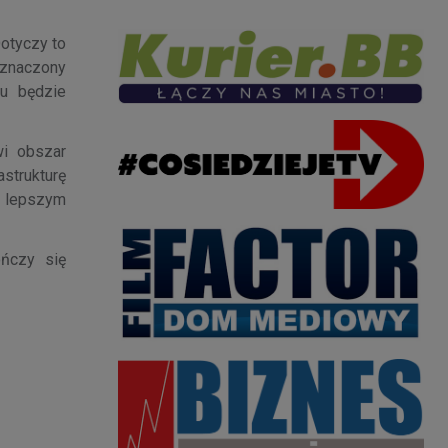
Dotyczy to
zeznaczony
u będzie
wi obszar
strukturę
e lepszym
ończy się