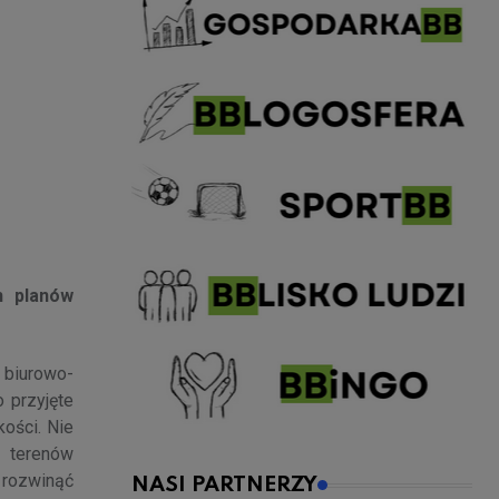
h planów
s biurowo-
 przyjęte
ości. Nie
i terenów
 rozwinąć
NASI PARTNERZY