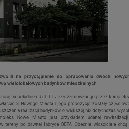
zezwolili na przystąpienie do opracowania dwóch nowyc
owę wielolokalowych budynków mieszkalnych.
onów, na południe od ul. T.T. Jeża, zajmowanego przez komplek
łaściciel Nowego Miasta i jego propozycje zostały częściowo
uszczenia realizacji budynków o większej niż dotychczas wysok
ompleks Nowe Miasto jest przykładem udanej rewitalizacj
 w tereny po dawnej fabryce BEFA. Obecnie właściciele chcą