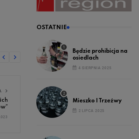
OSTATNIE
Będzie prohibicja na
osiedlach
4 SIERPNIA 2025
UŁ
ich
Mieszko I Trzeźwy
ów”
2 LIPCA 2025
2023