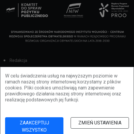
Redakcja
Cookies
W celu świadczenia usług na najwyższym poziomie w
ramach naszej strony internetowej korzystamy z plików
Reklama
cookies. Pliki cookies umożliwiają nam zapewnienie
prawidłowego działania naszej strony internetowej oraz
BBiletomania
realizację podstawowych jej funkcji.
Polityka prywatności
ZAAKCEPTUJ
ZMIEŃ USTAWIENIA
WSZYSTKO