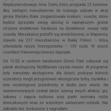
Międzynarodowego Dnia Ziemi, który przypada 22 kwietnia.
Aby zachęcić mieszkańców do licznego udziału w akcji
gmina Bielsko-Biała zorganizowała konkurs: osiedle, które
będzie sprzątało swoją okolicę w największym gronie
otrzyma dodatkowe fundusze na działalność swojej rady
osiedla. Mieszkańcy potrafili się zmobilizować, w Wapienicy
stawiło się 237 mieszkańców, w Białej Północ – którą
odwiedziła nasza fotoreporterka – 159 osób. W innych
osiedlach frekwencja również dopisała.
Od 12.00 w centrum handlowym Gminii Park odbywał się
piknik ekologiczny WyBBieram czyste miasto. W programie
były warsztaty ekologiczne dla dzieci, podczas których
uczestnicy mogli przygotować ekologiczne torby, mydełka i
inne recyklingowe przedmioty w duchu zero waste. Na
zainteresowanych czekał także szereg innych atrakcji: gry,
zabawy i zajęcia ruchowe oraz punkt wymiany roślin
doniczkowych wraz ze wspólnym sadzeniem roślinek. Nie
zabrakło też konkursów z nagrodami.