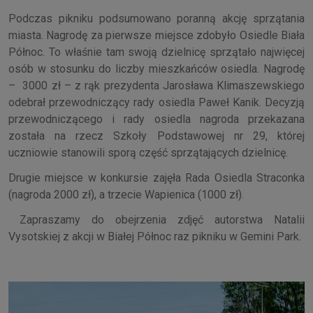
Podczas pikniku podsumowano poranną akcję sprzątania
miasta. Nagrodę za pierwsze miejsce zdobyło Osiedle Biała
Północ. To właśnie tam swoją dzielnicę sprzątało najwięcej
osób w stosunku do liczby mieszkańców osiedla. Nagrodę
– 3000 zł – z rąk prezydenta Jarosława Klimaszewskiego
odebrał przewodniczący rady osiedla Paweł Kanik. Decyzją
przewodniczącego i rady osiedla nagroda przekazana
została na rzecz Szkoły Podstawowej nr 29, której
uczniowie stanowili sporą część sprzątających dzielnicę.
Drugie miejsce w konkursie zajęła Rada Osiedla Straconka
(nagroda 2000 zł), a trzecie Wapienica (1000 zł).
Zapraszamy do obejrzenia zdjęć autorstwa Natalii
Vysotskiej z akcji w Białej Północ raz pikniku w Gemini Park.