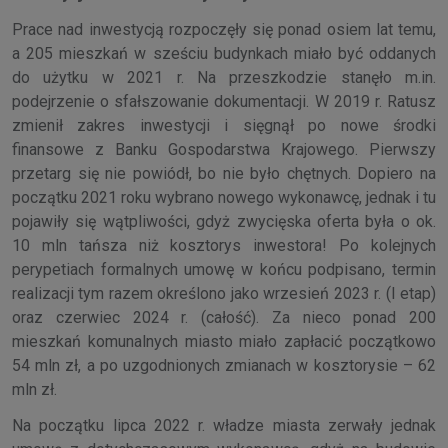
Prace nad inwestycją rozpoczęły się ponad osiem lat temu,
a 205 mieszkań w sześciu budynkach miało być oddanych
do użytku w 2021 r. Na przeszkodzie stanęło m.in.
podejrzenie o sfałszowanie dokumentacji. W 2019 r. Ratusz
zmienił zakres inwestycji i sięgnął po nowe środki
finansowe z Banku Gospodarstwa Krajowego. Pierwszy
przetarg się nie powiódł, bo nie było chętnych. Dopiero na
początku 2021 roku wybrano nowego wykonawcę, jednak i tu
pojawiły się wątpliwości, gdyż zwycięska oferta była o ok.
10 mln tańsza niż kosztorys inwestora! Po kolejnych
perypetiach formalnych umowę w końcu podpisano, termin
realizacji tym razem określono jako wrzesień 2023 r. (I etap)
oraz czerwiec 2024 r. (całość). Za nieco ponad 200
mieszkań komunalnych miasto miało zapłacić początkowo
54 mln zł, a po uzgodnionych zmianach w kosztorysie – 62
mln zł.
Na początku lipca 2022 r. władze miasta zerwały jednak