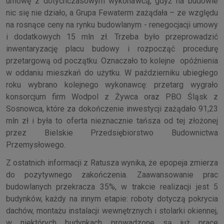
umowę z dotychczasowym wykonawcą, gdyż na budowie
nic się nie działo, a Grupa Fewaterm zażądała – ze względu
na rosnące ceny na rynku budowlanym - renegocjacji umowy
i dodatkowych 15 mln zł. Trzeba było przeprowadzić
inwentaryzację placu budowy i rozpocząć procedurę
przetargową od początku. Oznaczało to kolejne opóźnienia
w oddaniu mieszkań do użytku. W październiku ubiegłego
roku wybrano kolejnego wykonawcę: przetarg wygrało
konsorcjum firm Wodpol z Żywca oraz PBO Śląsk z
Sosnowca, które za dokończenie inwestycji zażądało 91,23
mln zł i była to oferta nieznacznie tańsza od tej złożonej
przez Bielskie Przedsiębiorstwo Budownictwa
Przemysłowego.
Z ostatnich informacji z Ratusza wynika, że epopeja zmierza
do pozytywnego zakończenia. Zaawansowanie prac
budowlanych przekracza 35%, w trakcie realizacji jest 5
budynków, każdy na innym etapie: roboty dotyczą pokrycia
dachów, montażu instalacji wewnętrznych i stolarki okiennej,
w niektórych budynkach prowadzone są już prace