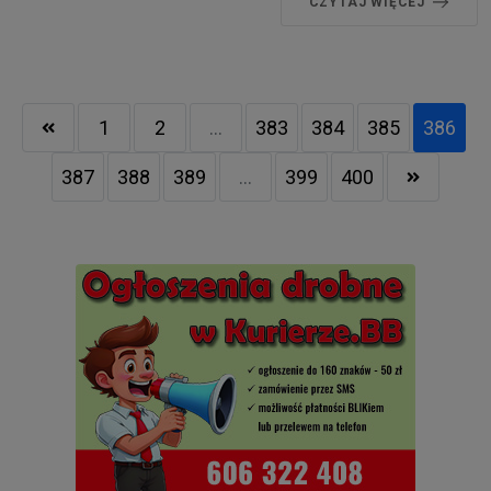
CZYTAJ WIĘCEJ
1
2
...
383
384
385
386
387
388
389
...
399
400