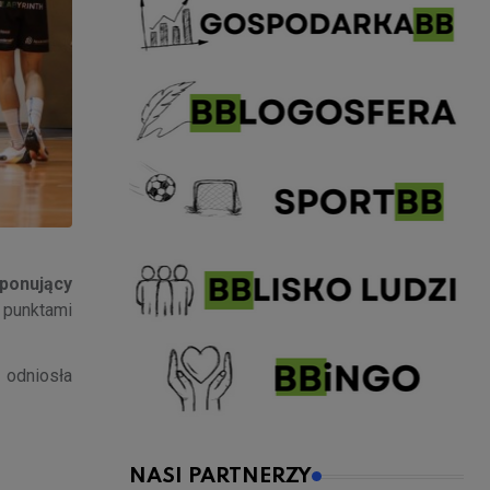
mponujący
 punktami
 odniosła
NASI PARTNERZY