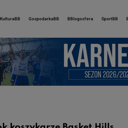
KulturaBB
GospodarkaBB
BBlogosfera
SportBB
k koszykarze Basket Hills