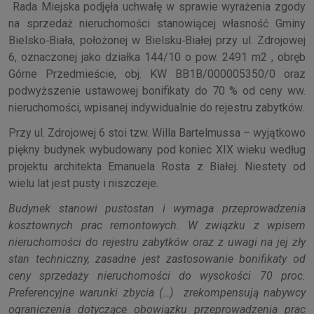
Rada Miejska podjęła uchwałę w sprawie wyrażenia zgody
na sprzedaż nieruchomości stanowiącej własność Gminy
Bielsko‑Biała, położonej w Bielsku‑Białej przy ul. Zdrojowej
6, oznaczonej jako działka 144/10 o pow. 2491 m2 , obręb
Górne Przedmieście, obj. KW BB1B/000005350/0 oraz
podwyższenie ustawowej bonifikaty do 70 % od ceny ww.
nieruchomości, wpisanej indywidualnie do rejestru zabytków.
Przy ul. Zdrojowej 6 stoi tzw. Willa Bartelmussa – wyjątkowo
piękny budynek wybudowany pod koniec XIX wieku według
projektu architekta Emanuela Rosta z Białej. Niestety od
wielu lat jest pusty i niszczeje.
Budynek stanowi pustostan i wymaga przeprowadzenia
kosztownych prac remontowych. W związku z wpisem
nieruchomości do rejestru zabytków oraz z uwagi na jej zły
stan techniczny, zasadne jest zastosowanie bonifikaty od
ceny sprzedaży nieruchomości do wysokości 70 proc.
Preferencyjne warunki zbycia (…) zrekompensują nabywcy
ograniczenia dotyczące obowiązku przeprowadzenia prac