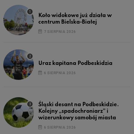
Koło widokowe już działa w
centrum Bielska-Białej
7 SIERPNIA 2026
Uraz kapitana Podbeskidzia
6 SIERPNIA 2026
Śląski desant na Podbeskidzie.
Kolejny „spadochroniarz” i
wizerunkowy samobój miasta
6 SIERPNIA 2026