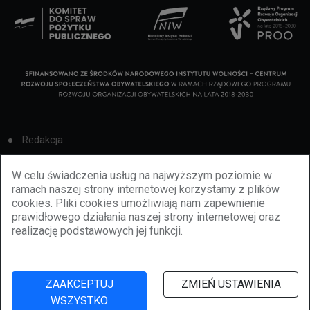
Redakcja
Cookies
W celu świadczenia usług na najwyższym poziomie w
ramach naszej strony internetowej korzystamy z plików
Reklama
cookies. Pliki cookies umożliwiają nam zapewnienie
prawidłowego działania naszej strony internetowej oraz
BBiletomania
realizację podstawowych jej funkcji.
Polityka prywatności
ZAAKCEPTUJ
ZMIEŃ USTAWIENIA
WSZYSTKO