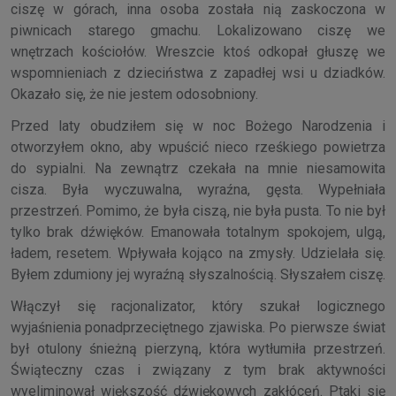
ciszę w górach, inna osoba została nią zaskoczona w
piwnicach starego gmachu. Lokalizowano ciszę we
wnętrzach kościołów. Wreszcie ktoś odkopał głuszę we
wspomnieniach z dzieciństwa z zapadłej wsi u dziadków.
Okazało się, że nie jestem odosobniony.
Przed laty obudziłem się w noc Bożego Narodzenia i
otworzyłem okno, aby wpuścić nieco rześkiego powietrza
do sypialni. Na zewnątrz czekała na mnie niesamowita
cisza. Była wyczuwalna, wyraźna, gęsta. Wypełniała
przestrzeń. Pomimo, że była ciszą, nie była pusta. To nie był
tylko brak dźwięków. Emanowała totalnym spokojem, ulgą,
ładem, resetem. Wpływała kojąco na zmysły. Udzielała się.
Byłem zdumiony jej wyraźną słyszalnością. Słyszałem ciszę.
Włączył się racjonalizator, który szukał logicznego
wyjaśnienia ponadprzeciętnego zjawiska. Po pierwsze świat
był otulony śnieżną pierzyną, która wytłumiła przestrzeń.
Świąteczny czas i związany z tym brak aktywności
wyeliminował większość dźwiękowych zakłóceń. Ptaki się