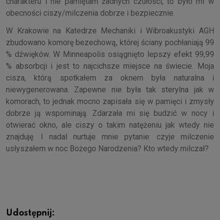
charakteru i nie pamiętam żadnych czułości, to było mi w
obecności ciszy/milczenia dobrze i bezpiecznie.
W Krakowie na Katedrze Mechaniki i Wibroakustyki AGH
zbudowano komorę bezechową, której ściany pochłaniają 99
% dźwięków. W Minneapolis osiągnięto lepszy efekt 99,99
% absorbcji i jest to najcichsze miejsce na świecie. Moja
cisza, którą spotkałem za oknem była naturalna i
niewygenerowana. Zapewne nie była tak sterylna jak w
komorach, to jednak mocno zapisała się w pamięci i zmysły
dobrze ją wspominają. Zdarzała mi się budzić w nocy i
otwierać okno, ale ciszy o takim natężeniu jak wtedy nie
znajduję. I nadal nurtuje mnie pytanie: czyje milczenie
usłyszałem w noc Bożego Narodzenia? Kto wtedy milczał?
Udostępnij: