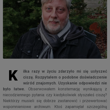
K
ilka razy w życiu zdarzyło mi się usłyszeć
ciszę. Rozpytałem o podobne doświadczenie
wśród znajomych. Uzyskanie odpowiedzi nie
było łatwe.
Obserwowałem konsternację wynikającą z
niecodziennego pytania: czy kiedykolwiek słyszałeś ciszę?
Niektórzy musieli się dobrze zastanowić i przewertować
wspomnieniowe archiwum. Ktoś zapamiętał szczególną