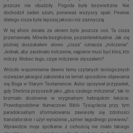
jeszcze nie obudziły. Pogoda była bezwietrzna. Nie
dochodził żaden szum, ponieważ wszyscy spali. Pewnie
dlatego cisza była lepszej jakości niż zazwyczaj.
W tej afonii świata za oknem było jeszcze coś. Ta cisza
przemawiała. Mówiła bezgłośnie, pozaintelektualnie. Jak się
później doszukałem słowo „cisza” oznacza „milczenie”.
Jednak, aby zaistniało milczenie, najpierw musi być ktoś, kto
milczy. Wobec tego, czyje milczenie słyszałem?
Wróciło wspomnienie dawno temu czytanych teologicznych
rozważań jakiegoś zakonnika na temat sposobów objawiania
się Boga w Starym Testamencie. Autor opisywał przypadek,
gdy Stwórca przyszedł jako „głos czułego milczenia”, tak to
brzmiało dosłownie w oryginalnym hebrajskim tekście.
Prawdopodobnie tłumaczowi Biblii Tysiąclecia przy tym
paradoksalnym sformułowaniu zawiesiły się zdolności
translatorskie i użył wyrażenia „szmer łagodnego powiewu”.
Wprawdzie moje spotkanie z cichością nie miało takiego