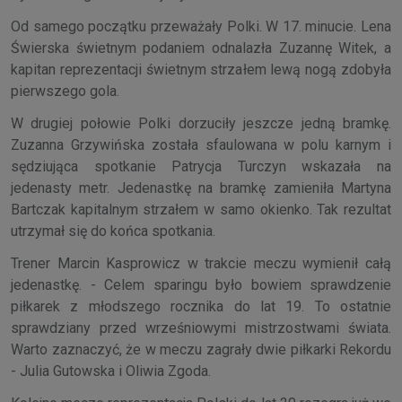
Od samego początku przeważały Polki. W 17. minucie. Lena
Świerska świetnym podaniem odnalazła Zuzannę Witek, a
kapitan reprezentacji świetnym strzałem lewą nogą zdobyła
pierwszego gola.
W drugiej połowie Polki dorzuciły jeszcze jedną bramkę.
Zuzanna Grzywińska została sfaulowana w polu karnym i
sędziująca spotkanie Patrycja Turczyn wskazała na
jedenasty metr. Jedenastkę na bramkę zamieniła Martyna
Bartczak kapitalnym strzałem w samo okienko. Tak rezultat
utrzymał się do końca spotkania.
Trener Marcin Kasprowicz w trakcie meczu wymienił całą
jedenastkę. - Celem sparingu było bowiem sprawdzenie
piłkarek z młodszego rocznika do lat 19. To ostatnie
sprawdziany przed wrześniowymi mistrzostwami świata.
Warto zaznaczyć, że w meczu zagrały dwie piłkarki Rekordu
- Julia Gutowska i Oliwia Zgoda.