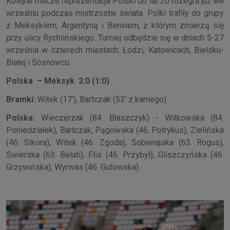
Kolejne mecze reprezentacja Polski do lat 20 rozegra już we
wrześniu podczas mistrzostw świata. Polki trafiły do grupy
z Meksykiem, Argentyną i Beninem, z którym zmierzą się
przy ulicy Rychlińskiego. Turniej odbędzie się w dniach 5-27
września w czterech miastach: Łodzi, Katowicach, Bielsku-
Białej i Sosnowcu.
Polska – Meksyk 2:0 (1:0)
Bramki:
Witek (17'), Bartczak (53' z karnego)
Polska:
Wieczerzak (84. Błaszczyk) - Witkowska (84.
Poniedziałek), Bartczak, Pągowska (46. Potrykus), Zielińska
(46. Sikora), Witek (46. Zgoda), Sobierajska (63. Rogus),
Świerska (63. Belati), Flis (46. Przybył), Gliszczyńska (46.
Grzywińska), Wyrwas (46. Gutowska).