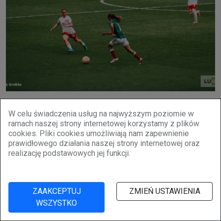
W celu świadczenia usług na najwyższym poziomie w
ramach naszej strony internetowej korzystamy z plików
cookies. Pliki cookies umożliwiają nam zapewnienie
prawidłowego działania naszej strony internetowej oraz
realizację podstawowych jej funkcji.
ZAAKCEPTUJ
ZMIEŃ USTAWIENIA
WSZYSTKO