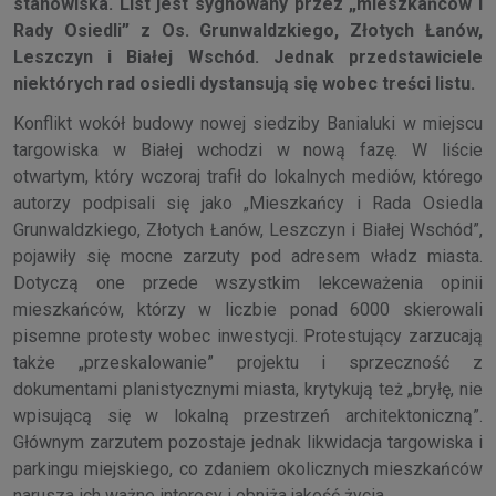
stanowiska. List jest sygnowany przez „mieszkańców i
Rady Osiedli” z Os. Grunwaldzkiego, Złotych Łanów,
Leszczyn i Białej Wschód. Jednak przedstawiciele
niektórych rad osiedli dystansują się wobec treści listu.
Konflikt wokół budowy nowej siedziby Banialuki w miejscu
targowiska w Białej wchodzi w nową fazę. W liście
otwartym, który wczoraj trafił do lokalnych mediów, którego
autorzy podpisali się jako „Mieszkańcy i Rada Osiedla
Grunwaldzkiego, Złotych Łanów, Leszczyn i Białej Wschód”,
pojawiły się mocne zarzuty pod adresem władz miasta.
Dotyczą one przede wszystkim lekceważenia opinii
mieszkańców, którzy w liczbie ponad 6000 skierowali
pisemne protesty wobec inwestycji. Protestujący zarzucają
także „przeskalowanie” projektu i sprzeczność z
dokumentami planistycznymi miasta, krytykują też „bryłę, nie
wpisującą się w lokalną przestrzeń architektoniczną”.
Głównym zarzutem pozostaje jednak likwidacja targowiska i
parkingu miejskiego, co zdaniem okolicznych mieszkańców
narusza ich ważne interesy i obniża jakość życia.