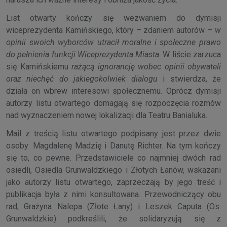
List otwarty kończy się wezwaniem do dymisji
wiceprezydenta Kamińskiego, który – zdaniem autorów –
w
opinii swoich wyborców utracił moralne i społeczne prawo
do pełnienia funkcji Wiceprezydenta Miasta
. W liście zarzuca
się Kamińskiemu
rażącą ignorancję wobec opinii obywateli
oraz niechęć do jakiegokolwiek dialogu
i stwierdza, że
działa on wbrew interesowi społecznemu. Oprócz dymisji
autorzy listu otwartego domagają się rozpoczęcia rozmów
nad wyznaczeniem nowej lokalizacji dla Teatru Banialuka.
Mail z treścią listu otwartego podpisany jest przez dwie
osoby: Magdalenę Madzię i Danutę Richter. Na tym kończy
się to, co pewne. Przedstawiciele co najmniej dwóch rad
osiedli, Osiedla Grunwaldzkiego i Złotych Łanów, wskazani
jako autorzy listu otwartego, zaprzeczają by jego treść i
publikacja była z nimi konsultowana. Przewodniczący obu
rad, Grażyna Nalepa (Złote Łany) i Leszek Caputa (Os.
Grunwaldzkie) podkreślili, że solidaryzują się z