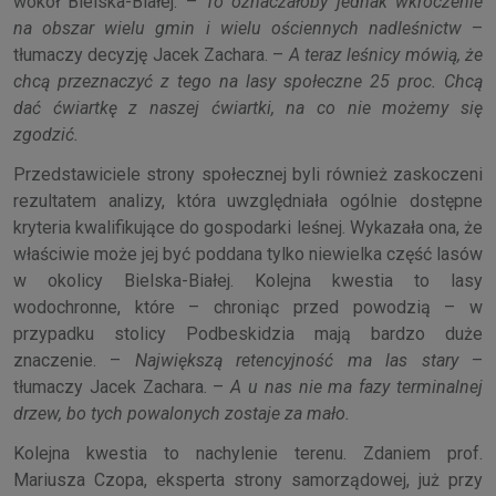
wokół Bielska-Białej. –
To oznaczałoby jednak wkroczenie
na obszar wielu gmin i wielu ościennych nadleśnictw
–
tłumaczy decyzję Jacek Zachara. –
A teraz leśnicy mówią, że
chcą przeznaczyć z tego na lasy społeczne 25 proc. Chcą
dać ćwiartkę z naszej ćwiartki, na co nie możemy się
zgodzić.
Przedstawiciele strony społecznej byli również zaskoczeni
rezultatem analizy, która uwzględniała ogólnie dostępne
kryteria kwalifikujące do gospodarki leśnej. Wykazała ona, że
właściwie może jej być poddana tylko niewielka część lasów
w okolicy Bielska-Białej. Kolejna kwestia to lasy
wodochronne, które – chroniąc przed powodzią – w
przypadku stolicy Podbeskidzia mają bardzo duże
znaczenie. –
Największą retencyjność ma las stary
–
tłumaczy Jacek Zachara. –
A u nas nie ma fazy terminalnej
drzew, bo tych powalonych zostaje za mało.
Kolejna kwestia to nachylenie terenu. Zdaniem prof.
Mariusza Czopa, eksperta strony samorządowej, już przy