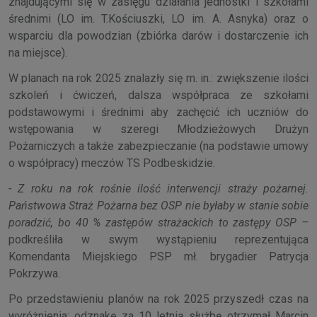
znajdującymi się w zasięgu działania jednostki i szkołami
średnimi (LO im. T.Kościuszki, LO im. A. Asnyka) oraz o
wsparciu dla powodzian (zbiórka darów i dostarczenie ich
na miejsce).
W planach na rok 2025 znalazły się m. in.: zwiększenie ilości
szkoleń i ćwiczeń, dalsza współpraca ze szkołami
podstawowymi i średnimi aby zachęcić ich uczniów do
wstępowania w szeregi Młodzieżowych Drużyn
Pożarniczych a także zabezpieczanie (na podstawie umowy
o współpracy) meczów TS Podbeskidzie.
- Z roku na rok rośnie ilość interwencji straży pożarnej.
Państwowa Straż Pożarna bez OSP nie byłaby w stanie sobie
poradzić, bo 40 % zastępów strażackich to zastępy OSP –
podkreśliła w swym wystąpieniu reprezentująca
Komendanta Miejskiego PSP mł. brygadier Patrycja
Pokrzywa.
Po przedstawieniu planów na rok 2025 przyszedł czas na
wyróżnienia: odznakę za 10 letnią służbę otrzymał Marcin