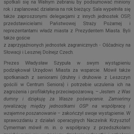
spotkali się na Walnym zebraniu by podsumować miniony
rok i zaplanować działania na rok bieżący. Sala wypełniła się
także zaproszonymi delegacjami z innych jednostek OSP,
przedstawicielami Państwowej Straży Pożarnej i
reprezentantami władz miasta z Prezydentem Miasta. Byli
także goście
z zaprzyjaźnionych jednostek zagranicznych - Oščadnicy na
Słowacji i Lesznej Dolnejz Czech.
Prezes Władysław Szypuła w swym wystąpieniu
podziękował Urzędowi Miasta za wsparcie. Mówił także
spotkaniach z seniorami (druhny i druhowie z Leszczyn
gościli w Centrum Seniora) i potrzebie uczulenia ich na
zagrożenia i profilaktykę przeciwpożarową.
– Jestem z Was
dumny i dziękuję za Wasze poświęcenie. Zamieńmy
rywalizację między jednostkami OSP na współpracę i
wzajemne poszanowanie –
zakończył swoje wystąpienie. W
sprawozdaniu z działań operacyjnych Naczelnik Krzysztof
Cymerman mówił m. in. o współpracy z przedszkolami