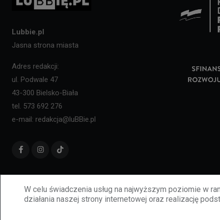
Lubbie.pl
Jasna strona miasta
Adres redakcji:
ul. Podwale 47
43-300 Bielsko-Biała
tel. 573 692 276
e-mail: redakcja@luBBie.pl
W celu świadczenia usług na najwyższym poziomie w ram
działania naszej strony internetowej oraz realizację podst