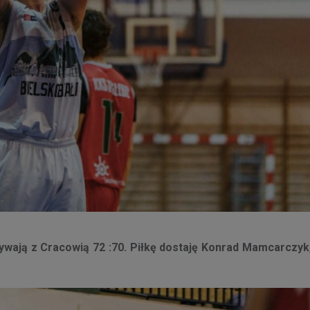
wają z Cracowią 72 :70. Piłkę dostaję Konrad Mamcarczyk, 