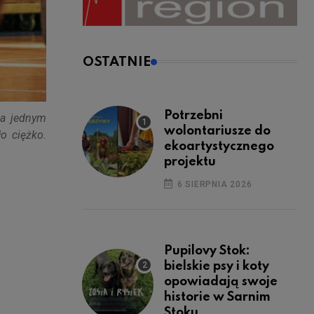
OSTATNIE
Potrzebni
a jednym
wolontariusze do
ło ciężko.
ekoartystycznego
projektu
6 SIERPNIA 2026
Pupilovy Stok:
bielskie psy i koty
opowiadają swoje
historie w Sarnim
Stoku