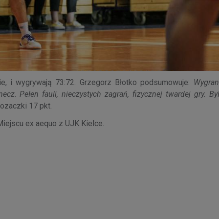
ie, i wygrywają 73:72. Grzegorz Błotko podsumowuje:
Wygran
z. Pełen fauli, nieczystych zagrań, fizycznej twardej gry. By
ozaczki 17 pkt.
Miejscu ex aequo z UJK Kielce.