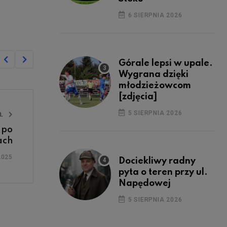
6 SIERPNIA 2026
Górale lepsi w upale.
Wygrana dzięki
młodzieżowcom
[zdjęcia]
5 SIERPNIA 2026
UŁ
 po
ach
2025
Dociekliwy radny
pyta o teren przy ul.
Napędowej
5 SIERPNIA 2026