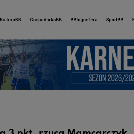
KulturaBB
GospodarkaBB
BBlogosfera
SportBB
za 3 pkt. rzuca Mamcarczyk