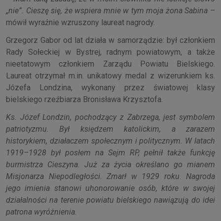
„nie”. Cieszę się, że wspiera mnie w tym moja żona Sabina
–
mówił wyraźnie wzruszony laureat nagrody.
Grzegorz Gabor od lat działa w samorządzie: był członkiem
Rady Sołeckiej w Bystrej, radnym powiatowym, a także
nieetatowym członkiem Zarządu Powiatu Bielskiego.
Laureat otrzymał m.in. unikatowy medal z wizerunkiem ks.
Józefa Londzina, wykonany przez światowej klasy
bielskiego rzeźbiarza Bronisława Krzysztofa.
Ks. Józef Londzin, pochodzący z Zabrzega, jest symbolem
patriotyzmu. Był księdzem katolickim, a zarazem
historykiem, działaczem społecznym i politycznym. W latach
1919–1928 był posłem na Sejm RP, pełnił także funkcję
burmistrza Cieszyna. Już za życia określano go mianem
Misjonarza Niepodległości. Zmarł w 1929 roku. Nagroda
jego imienia stanowi uhonorowanie osób, które w swojej
działalności na terenie powiatu bielskiego nawiązują do idei
patrona wyróżnienia.