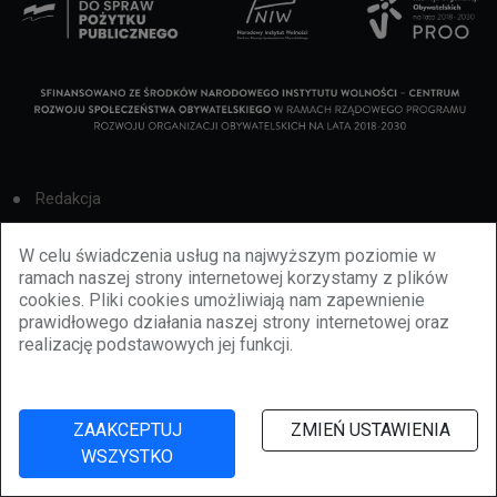
Redakcja
Cookies
W celu świadczenia usług na najwyższym poziomie w
ramach naszej strony internetowej korzystamy z plików
Reklama
cookies. Pliki cookies umożliwiają nam zapewnienie
prawidłowego działania naszej strony internetowej oraz
BBiletomania
realizację podstawowych jej funkcji.
Polityka prywatności
ZAAKCEPTUJ
ZMIEŃ USTAWIENIA
WSZYSTKO