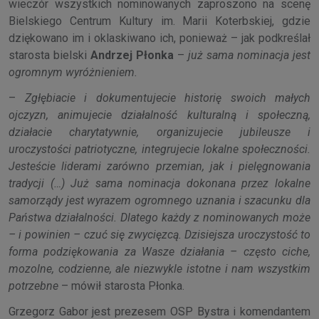
wieczór wszystkich nominowanych zaproszono na scenę
Bielskiego Centrum Kultury im. Marii Koterbskiej, gdzie
dziękowano im i oklaskiwano ich, ponieważ – jak podkreślał
starosta bielski
Andrzej Płonka
–
już sama nominacja jest
ogromnym wyróżnieniem.
–
Zgłębiacie i dokumentujecie historię swoich małych
ojczyzn, animujecie działalność kulturalną i społeczną,
działacie charytatywnie, organizujecie jubileusze i
uroczystości patriotyczne, integrujecie lokalne społeczności.
Jesteście liderami zarówno przemian, jak i pielęgnowania
tradycji (…) Już sama nominacja dokonana przez lokalne
samorządy jest wyrazem ogromnego uznania i szacunku dla
Państwa działalności. Dlatego każdy z nominowanych może
– i powinien – czuć się zwycięzcą. Dzisiejsza uroczystość to
forma podziękowania za Wasze działania – często ciche,
mozolne, codzienne, ale niezwykle istotne i nam wszystkim
potrzebne
– mówił starosta Płonka.
Grzegorz Gabor jest prezesem OSP Bystra i komendantem