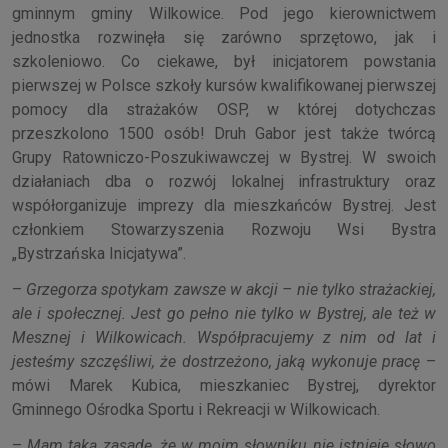
gminnym gminy Wilkowice. Pod jego kierownictwem
jednostka rozwinęła się zarówno sprzętowo, jak i
szkoleniowo. Co ciekawe, był inicjatorem powstania
pierwszej w Polsce szkoły kursów kwalifikowanej pierwszej
pomocy dla strażaków OSP, w której dotychczas
przeszkolono 1500 osób! Druh Gabor jest także twórcą
Grupy Ratowniczo-Poszukiwawczej w Bystrej. W swoich
działaniach dba o rozwój lokalnej infrastruktury oraz
współorganizuje imprezy dla mieszkańców Bystrej. Jest
członkiem Stowarzyszenia Rozwoju Wsi Bystra
„Bystrzańska Inicjatywa”.
–
Grzegorza spotykam zawsze w akcji – nie tylko strażackiej,
ale i społecznej. Jest go pełno nie tylko w Bystrej, ale też w
Mesznej i Wilkowicach. Współpracujemy z nim od lat i
jesteśmy szczęśliwi, że dostrzeżono, jaką wykonuje pracę
–
mówi Marek Kubica, mieszkaniec Bystrej, dyrektor
Gminnego Ośrodka Sportu i Rekreacji w Wilkowicach.
–
Mam taką zasadę, że w moim słowniku nie istnieje słowo