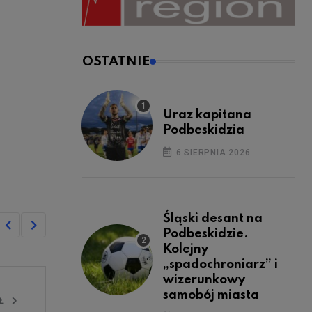
OSTATNIE
Uraz kapitana
Podbeskidzia
6 SIERPNIA 2026
Śląski desant na
Podbeskidzie.
Kolejny
„spadochroniarz” i
wizerunkowy
samobój miasta
UŁ