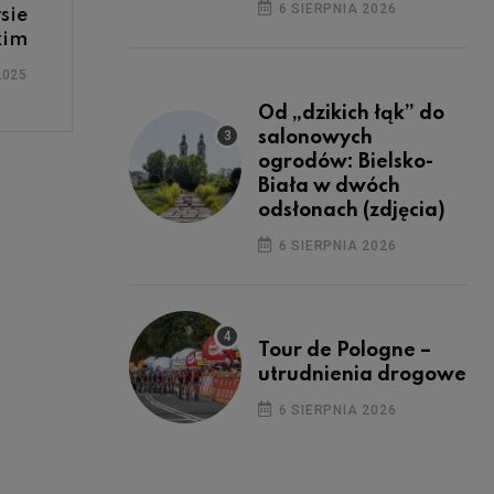
6 SIERPNIA 2026
sie
kim
2025
Od „dzikich łąk” do
salonowych
ogrodów: Bielsko-
Biała w dwóch
odsłonach (zdjęcia)
6 SIERPNIA 2026
Tour de Pologne –
utrudnienia drogowe
6 SIERPNIA 2026