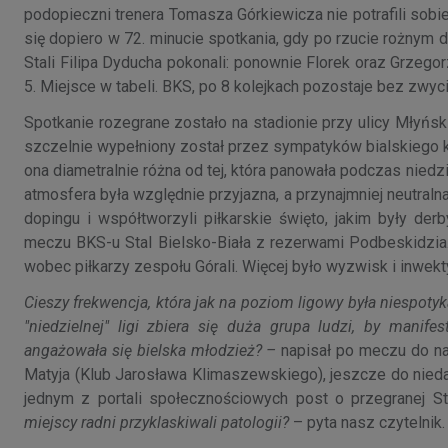
podopieczni trenera Tomasza Górkiewicza nie potrafili so
się dopiero w 72. minucie spotkania, gdy po rzucie rożnym d
Stali Filipa Dyducha pokonali: ponownie Florek oraz Grzegor
5. Miejsce w tabeli. BKS, po 8 kolejkach pozostaje bez zwy
Spotkanie rozegrane zostało na stadionie przy ulicy Młyńs
szczelnie wypełniony został przez sympatyków bialskiego k
ona diametralnie różna od tej, która panowała podczas nie
atmosfera była względnie przyjazna, a przynajmniej neutralna
dopingu i współtworzyli piłkarskie święto, jakim były de
meczu BKS-u Stal Bielsko-Biała z rezerwami Podbeskidzia.
wobec piłkarzy zespołu Górali. Więcej było wyzwisk i inwekt
Cieszy frekwencja, która jak na poziom ligowy była niespot
"niedzielnej" ligi zbiera się duża grupa ludzi, by mani
angażowała się bielska młodzież? –
napisał po meczu do nas
Matyja (Klub Jarosława Klimaszewskiego), jeszcze do nie
jednym z portali społecznościowych post o przegranej Sta
miejscy radni przyklaskiwali patologii?
– pyta nasz czytelnik.