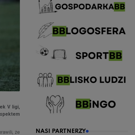
k V ligi,
 aspektem
NASI PARTNERZY
awili, że