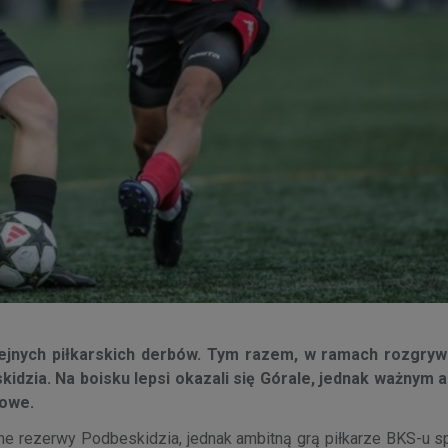
lejnych piłkarskich derbów. Tym razem, w ramach rozgrywe
skidzia. Na boisku lepsi okazali się Górale, jednak ważnym
kowe.
rezerwy Podbeskidzia, jednak ambitną grą piłkarze BKS-u spr