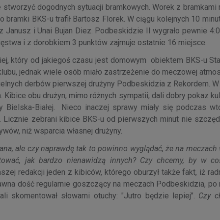
bie stworzyć dogodnych sytuacji bramkowych. Worek z bramkami 
o bramki BKS-u trafił Bartosz Florek. W ciągu kolejnych 10 minu
z Janusz i Unai Bujan Diez. Podbeskidzie II wygrało pewnie 4:0
cięstwa i z dorobkiem 3 punktów zajmuje ostatnie 16 miejsce.
kiej, który od jakiegoś czasu jest domowym obiektem BKS-u Sta
lubu, jednak wiele osób miało zastrzeżenie do meczowej atmosf
dzielnych derbów pierwszej drużyny Podbeskidzia z Rekordem. W
. Kibice obu drużyn, mimo różnych sympatii, dali dobry pokaz ku
rby Bielska-Białej. Nieco inaczej sprawy miały się podczas w
 Licznie zebrani kibice BKS-u od pierwszych minut nie szczędz
ywów, niż wsparcia własnej drużyny.
ykana, ale czy naprawdę tak to powinno wyglądać, że na meczach
festować, jak bardzo nienawidzą innych? Czy chcemy, by w co
zej redakcji jeden z kibiców, którego oburzył także fakt, iż r
dawna dość regularnie goszczący na meczach Podbeskidzia, po
li skomentował słowami otuchy: "Jutro będzie lepiej".
Czy c