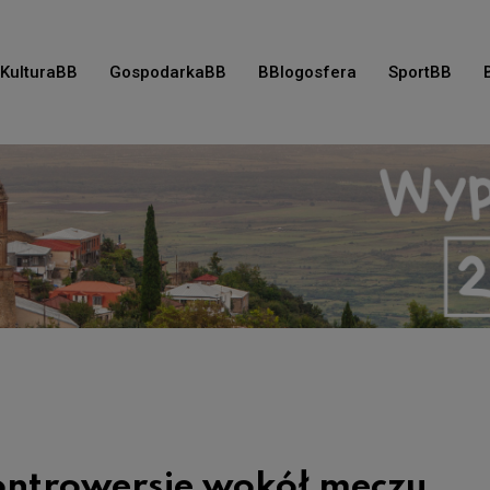
KulturaBB
GospodarkaBB
BBlogosfera
SportBB
ontrowersje wokół meczu