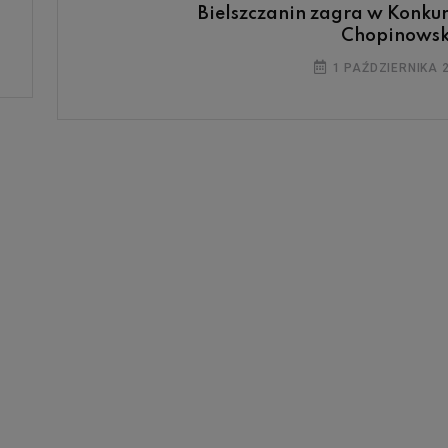
Bielszczanin zagra w Konkur
Chopinows
1 PAŹDZIERNIKA 