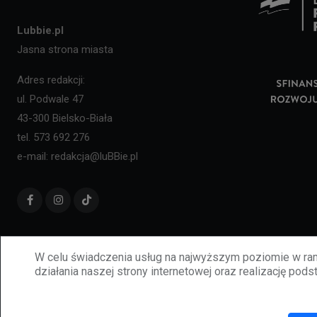
Lubbie.pl
Jasna strona miasta
Adres redakcji:
ul. Podwale 47
43-300 Bielsko-Biała
tel. 573 692 276
e-mail: redakcja@luBBie.pl
W celu świadczenia usług na najwyższym poziomie w ram
działania naszej strony internetowej oraz realizację podst