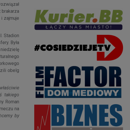
rozwiązał
t brakarza
 i zajmuje
l. Stadion
ery. Była
 niedzielę
lturalnego
torkowego
ili obelg
 właściwie
ś takiego
adny Roman
 meczu na
hcemy by