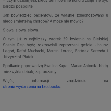
– czym dzisiaj jest, kiedy definiowanie honoru zdaje się być
bardzo pospolite.
Jak powiedzieć pacjentowi, że właśnie zdiagnozowano u
niego śmiertelną chorobę? A może nie mówić?
Słowa, słowa, słowa.
O tym już w najbliższy wtorek 29 kwietnia na Bielskiej
Scenie Reja będą rozmawiali zaproszeni goście: Janusz
Legoń, Rafał Muchacki, Marcin Loranc, Bartosz Serenda i
Krzysztof Płatek.
Spotkanie poprowadzą Ewelina Kaps i Marian Antonik. Na tą
niezwykła debatę zapraszamy.
Więćej informacji znajdziecie na
stronie wydarzenia na facebooku
.