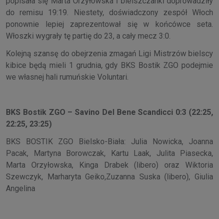
popisała się Marta Orzyłowska i bielszczanki doprowadziły
do remisu 19:19. Niestety, doświadczony zespół Włoch
ponownie lepiej zaprezentował się w końcówce seta.
Włoszki wygrały tę partię do 23, a cały mecz 3:0.
Kolejną szansę do obejrzenia zmagań Ligi Mistrzów bielscy
kibice będą mieli 1 grudnia, gdy BKS Bostik ZGO podejmie
we własnej hali rumuńskie Voluntari.
BKS Bostik ZGO – Savino Del Bene Scandicci 0:3 (22:25,
22:25, 23:25)
BKS BOSTIK ZGO Bielsko-Biała: Julia Nowicka, Joanna
Pacak, Martyna Borowczak, Kartu Laak, Julita Piasecka,
Marta Orzyłowska, Kinga Drabek (libero) oraz Wiktoria
Szewczyk, Marharyta Geiko,Zuzanna Suska (libero), Giulia
Angelina