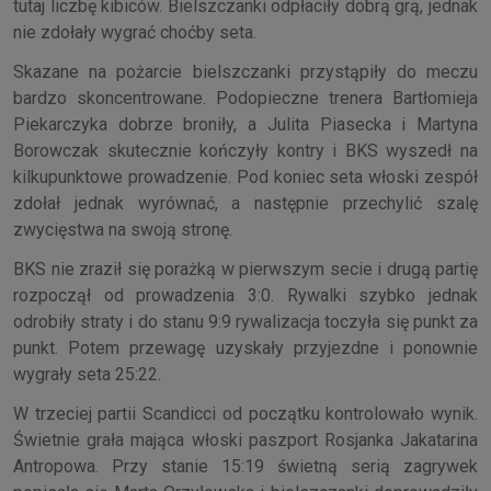
tutaj liczbę kibiców. Bielszczanki odpłaciły dobrą grą, jednak
nie zdołały wygrać choćby seta.
Skazane na pożarcie bielszczanki przystąpiły do meczu
bardzo skoncentrowane. Podopieczne trenera Bartłomieja
Piekarczyka dobrze broniły, a Julita Piasecka i Martyna
Borowczak skutecznie kończyły kontry i BKS wyszedł na
kilkupunktowe prowadzenie. Pod koniec seta włoski zespół
zdołał jednak wyrównać, a następnie przechylić szalę
zwycięstwa na swoją stronę.
BKS nie zraził się porażką w pierwszym secie i drugą partię
rozpoczął od prowadzenia 3:0. Rywalki szybko jednak
odrobiły straty i do stanu 9:9 rywalizacja toczyła się punkt za
punkt. Potem przewagę uzyskały przyjezdne i ponownie
wygrały seta 25:22.
W trzeciej partii Scandicci od początku kontrolowało wynik.
Świetnie grała mająca włoski paszport Rosjanka Jakatarina
Antropowa. Przy stanie 15:19 świetną serią zagrywek