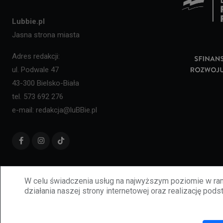
Lubbie.pl
Jasna strona miasta
Adres redakcji:
ul. Podwale 47
43-300 Bielsko-Biała
tel. 573 692 276
e-mail: redakcja@luBBie.pl
W celu świadczenia usług na najwyższym poziomie w ram
działania naszej strony internetowej oraz realizację podst