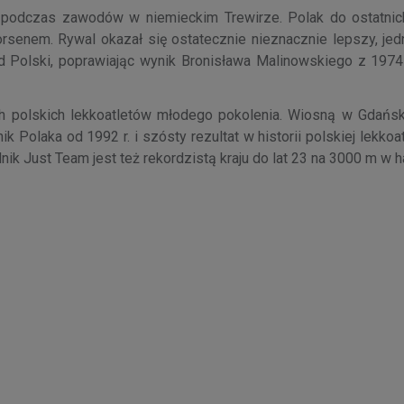
 podczas zawodów w niemieckim Trewirze. Polak do ostatni
enem. Rywal okazał się ostatecznie nieznacznie lepszy, jed
ord Polski, poprawiając wynik Bronisława Malinowskiego z 1974
ych polskich lekkoatletów młodego pokolenia. Wiosną w Gdańs
Polaka od 1992 r. i szósty rezultat w historii polskiej lekkoat
ik Just Team jest też rekordzistą kraju do lat 23 na 3000 m w ha