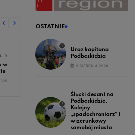
OSTATNIE
Uraz kapitana
Podbeskidzia
UŁ
k w
6 SIERPNIA 2026
ie”
2025
Śląski desant na
Podbeskidzie.
Kolejny
„spadochroniarz” i
wizerunkowy
samobój miasta