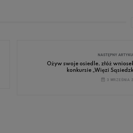
NASTĘPNY ARTYK
Ożyw swoje osiedle, złóż wniose
konkursie „Więzi Sąsiedzk
3 WRZEŚNIA 