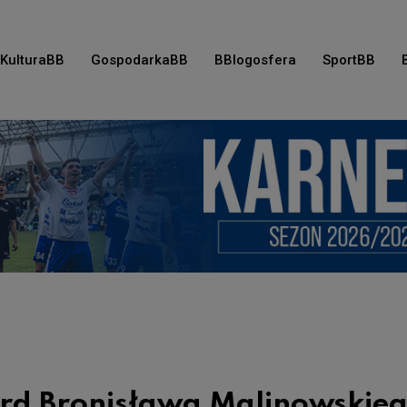
KulturaBB
GospodarkaBB
BBlogosfera
SportBB
ord Bronisława Malinowskieg