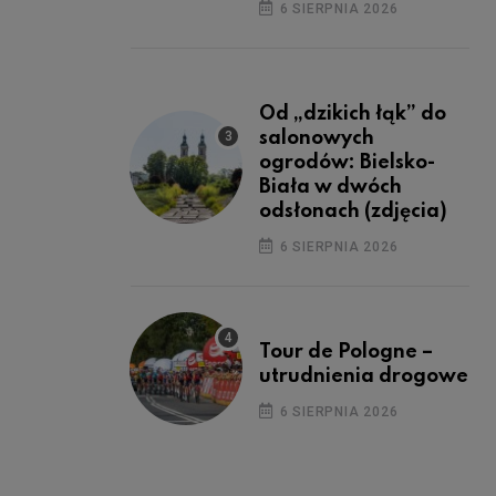
6 SIERPNIA 2026
Od „dzikich łąk” do
salonowych
ogrodów: Bielsko-
Biała w dwóch
odsłonach (zdjęcia)
6 SIERPNIA 2026
Tour de Pologne –
utrudnienia drogowe
6 SIERPNIA 2026