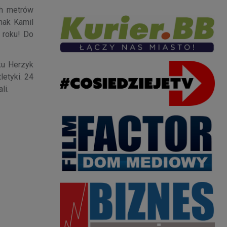
ch metrów
nak Kamil
 roku! Do
ku Herzyk
letyki. 24
li.