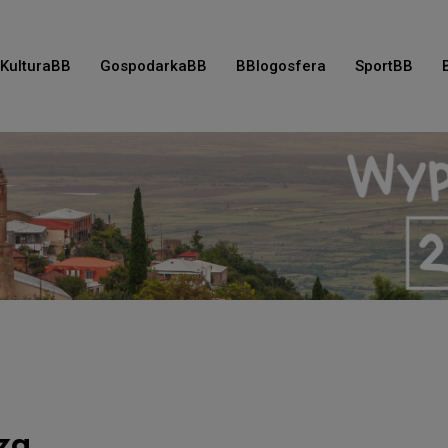
KulturaBB
GospodarkaBB
BBlogosfera
SportBB
za