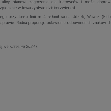
j ulicy stanowi zagrożenie dla kierowców i może doprow
ezpiecznie w towarzystwie dzikich zwierząt.
iego przystanku linii nr 4 skłonił radną Józefę Wawak (Klu
j sprawie. Radna proponuje ustawienie odpowiednich znaków d
ej we wrześniu 2024 r.