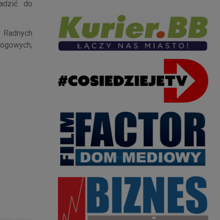
adzić do
b Radnych
rogowych,