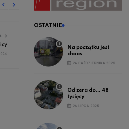
OSTATNIE
UŁ
icy
Na początku jest
chaos
2024
24 PAŹDZIERNIKA 2025
Od zera do… 48
tysięcy
26 LIPCA 2025