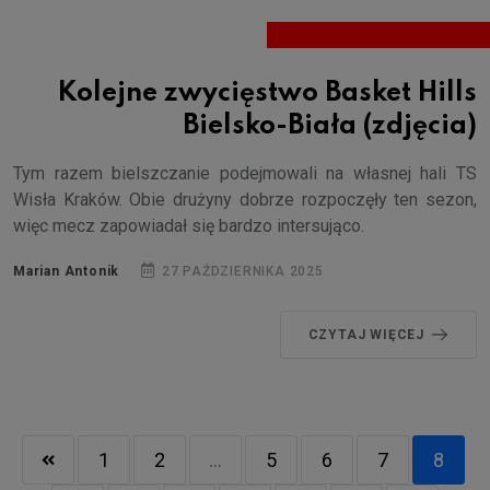
Kolejne zwycięstwo Basket Hills
Bielsko-Biała (zdjęcia)
Tym razem bielszczanie podejmowali na własnej hali TS
Wisła Kraków. Obie drużyny dobrze rozpoczęły ten sezon,
więc mecz zapowiadał się bardzo intersująco.
Marian Antonik
27 PAŹDZIERNIKA 2025
CZYTAJ WIĘCEJ
1
2
...
5
6
7
8