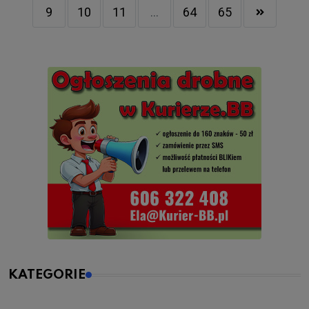
9
10
11
...
64
65
KATEGORIE