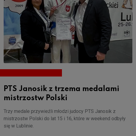
PTS Janosik z trzema medalami
mistrzostw Polski
Trzy medale przywieźli młodzi judocy PTS Janosik z
mistrzostw Polski do lat 15 i 16, które w weekend odbyły
się w Lublinie.