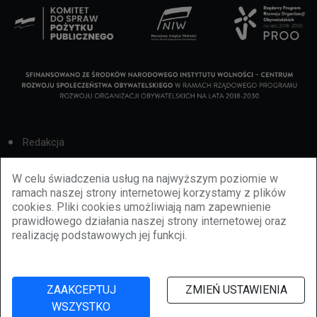
Redakcja
Cookies
W celu świadczenia usług na najwyższym poziomie w
ramach naszej strony internetowej korzystamy z plików
Reklama
cookies. Pliki cookies umożliwiają nam zapewnienie
prawidłowego działania naszej strony internetowej oraz
BBiletomania
realizację podstawowych jej funkcji.
Polityka prywatności
ZAAKCEPTUJ
ZMIEŃ USTAWIENIA
WSZYSTKO