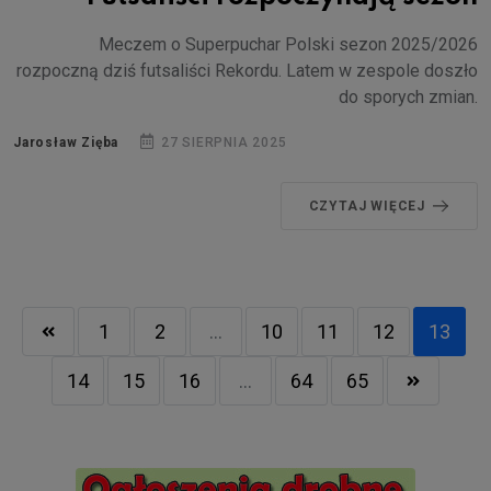
Meczem o Superpuchar Polski sezon 2025/2026
rozpoczną dziś futsaliści Rekordu. Latem w zespole doszło
do sporych zmian.
Jarosław Zięba
27 SIERPNIA 2025
CZYTAJ WIĘCEJ
1
2
...
10
11
12
13
14
15
16
...
64
65