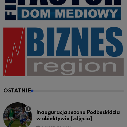
OSTATNIE
Inauguracja sezonu Podbeskidzia
w obiektywie [zdjęcia]