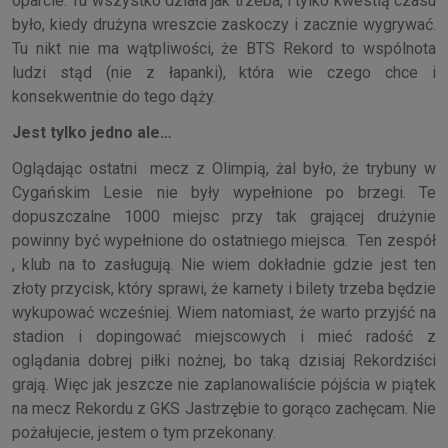
oparcie. Tu wszystko działa jak trzeba, i tylko kwestią czasu
było, kiedy drużyna wreszcie zaskoczy i zacznie wygrywać.
Tu nikt nie ma wątpliwości, że BTS Rekord to wspólnota
ludzi stąd (nie z łapanki), która wie czego chce i
konsekwentnie do tego dąży.
Jest tylko jedno ale…
Oglądając ostatni mecz z Olimpią, żal było, że trybuny w
Cygańskim Lesie nie były wypełnione po brzegi. Te
dopuszczalne 1000 miejsc przy tak grającej drużynie
powinny być wypełnione do ostatniego miejsca. Ten zespół
, klub na to zasługują. Nie wiem dokładnie gdzie jest ten
złoty przycisk, który sprawi, że karnety i bilety trzeba będzie
wykupować wcześniej. Wiem natomiast, że warto przyjść na
stadion i dopingować miejscowych i mieć radość z
oglądania dobrej piłki nożnej, bo taką dzisiaj Rekordziści
grają. Więc jak jeszcze nie zaplanowaliście pójścia w piątek
na mecz Rekordu z GKS Jastrzębie to gorąco zachęcam. Nie
pożałujecie, jestem o tym przekonany.