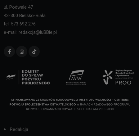
ul. Podwale 47
43-300 Bielsko-Biała
tel. 573 692 276
e-mail: redakcja@luBBie.pl
Redakcja