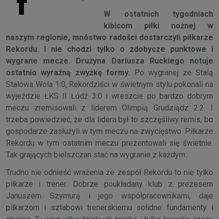
f
W ostatnich tygodniach
kibicom piłki nożnej w
naszym regionie, mnóstwo radości dostarczyli piłkarze
Rekordu. I nie chodzi tylko o zdobycze punktowe i
wygrane mecze. Drużyna Dariusza Ruckiego notuje
ostatnio wyraźną zwyżkę formy.
Po wygranej ze Stalą
Stalowa Wola 1:0, Rekordziści w świetnym stylu pokonali na
wyjeździe ŁKS II Łódź 3:0 i wreszcie po bardzo dobrym
meczu zremisowali z liderem Olimpią Grudziądz 2:2. I
trzeba powiedzieć, że dla lidera był to szczęśliwy remis, bo
gospodarze zasłużyli w tym meczu na zwycięstwo. Piłkarze
Rekordu w tym ostatnim meczu prezentowali się świetnie.
Tak grających bielszczan stać na wygranie z każdym.
Trudno nie odnieść wrażenia że zespół Rekordu to nie tylko
piłkarze i trener. Dobrze poukładany klub z prezesem
Januszem Szymurą i jego współpracownikami, daje
piłkarzom i sztabowi trenerskiemu solidne fundamenty i