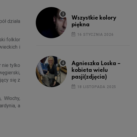
Wszystkie kolory
pół działa
piękna
16 STYCZNIA 2026
ki folklor
wieckich i
Agnieszka Loska –
 nie tylko
kobieta wielu
ęgierski,
pasji(zdjęcia)
jący się z
18 LISTOPADA 2025
, Włochy,
ardynia, a