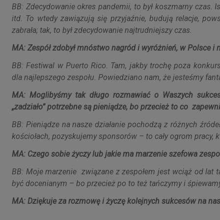
BB: Zdecydowanie okres pandemii, to był koszmarny czas. Ist
itd. To wtedy zawiązują się przyjaźnie, budują relacje, po
zabrała; tak, to był zdecydowanie najtrudniejszy czas.
MA: Zespół zdobył mnóstwo nagród i wyróżnień, w Polsce i n
BB: Festiwal w Puerto Rico. Tam, jakby trochę poza konkur
dla najlepszego zespołu. Powiedziano nam, że jesteśmy fant
MA: Moglibyśmy tak długo rozmawiać o Waszych sukcesac
„zadziało” potrzebne są pieniądze, bo przecież to co zapewn
BB: Pieniądze na nasze działanie pochodzą z różnych źróde
kościołach, pozyskujemy sponsorów – to cały ogrom pracy, któ
MA: Czego sobie życzy lub jakie ma marzenie szefowa zespoł
BB: Moje marzenie związane z zespołem jest wciąż od lat 
być docenianym – bo przecież po to też tańczymy i śpiewamy
MA: Dziękuje za rozmowę i życzę kolejnych sukcesów na nas