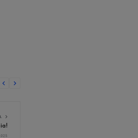
UŁ
ia!
2025