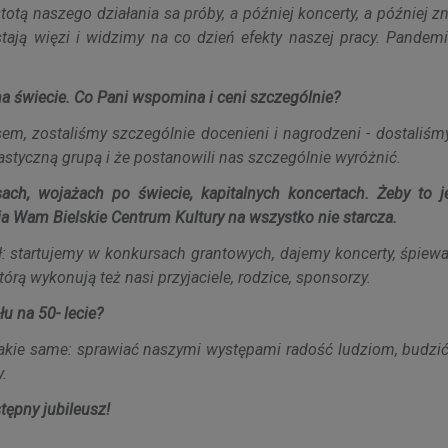
otą naszego działania sa próby, a później koncerty, a później 
wstają więzi i widzimy na co dzień efekty naszej pracy. Pande
a świecie. Co Pani wspomina i ceni szczególnie?
sem, zostaliśmy szczególnie docenieni i nagrodzeni - dostaliś
astyczną grupą i że postanowili nas szczególnie wyróżnić.
h, wojażach po świecie, kapitalnych koncertach. Żeby to j
ia Wam Bielskie Centrum Kultury na wszystko nie starcza.
ł: startujemy w konkursach grantowych, dajemy koncerty, śpiew
rą wykonują też nasi przyjaciele, rodzice, sponsorzy.
u na 50- lecie?
takie same: sprawiać naszymi występami radość ludziom, budzić
.
tępny jubileusz!