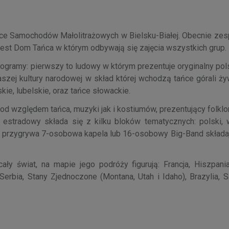
ryce Samochodów Małolitrażowych w Bielsku-Białej. Obecnie zes
 jest Dom Tańca w którym odbywają się zajęcia wszystkich grup.
gramy: pierwszy to ludowy w którym prezentuje oryginalny pols
aszej kultury narodowej w skład której wchodzą tańce górali ży
skie, lubelskie, oraz tańce słowackie.
d względem tańca, muzyki jak i kostiumów, prezentujący folklor
 estradowy składa się z kilku bloków tematycznych: polski, w
owi przygrywa 7-osobowa kapela lub 16-osobowy Big-Band składa
ły świat, na mapie jego podróży figurują: Francja, Hiszpania
, Serbia, Stany Zjednoczone (Montana, Utah i Idaho), Brazylia, S