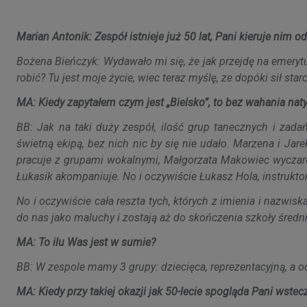
Marian Antonik: Zespół istnieje już 50 lat, Pani kieruje nim o
Bożena Bieńczyk: Wydawało mi się, że jak przejdę na emerytur
robić? Tu jest moje życie, wiec teraz myślę, ze dopóki sił st
MA: Kiedy zapytałem czym jest „Bielsko”, to bez wahania nat
BB: Jak na taki duży zespół, ilość grup tanecznych i zada
świetną ekipą, bez nich nic by się nie udało. Marzena i Ja
pracuje z grupami wokalnymi, Małgorzata Makowiec wyczaro
Łukasik akompaniuje. No i oczywiście Łukasz Hola, instrukto
No i oczywiście cała reszta tych, których z imienia i nazwis
do nas jako maluchy i zostają aż do skończenia szkoły średniej
MA: To ilu Was jest w sumie?
BB: W zespole mamy 3 grupy: dziecięca, reprezentacyjną, a 
MA: Kiedy przy takiej okazji jak 50-lecie spogląda Pani wstecz