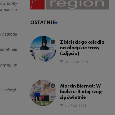
znów próby
mia nam to
OSTATNIE
my nagrodę
Z bielskiego osiedla
na alpejskie trasy
ednak się
(zdjęcia)
31 LIPCA 2026
amy np. w
Marcin Biernat: W
 zachwyt,
Bielsku-Białej czuję
się świetnie
4 LIPCA 2026