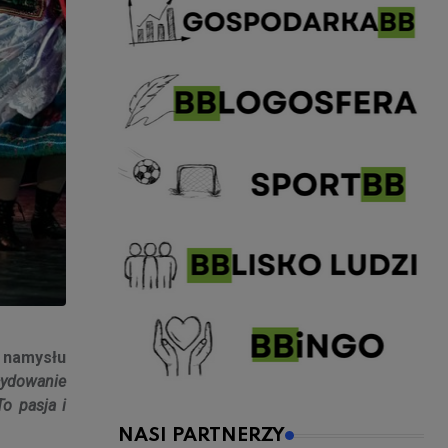
z namysłu
cydowanie
To pasja i
.
NASI PARTNERZY