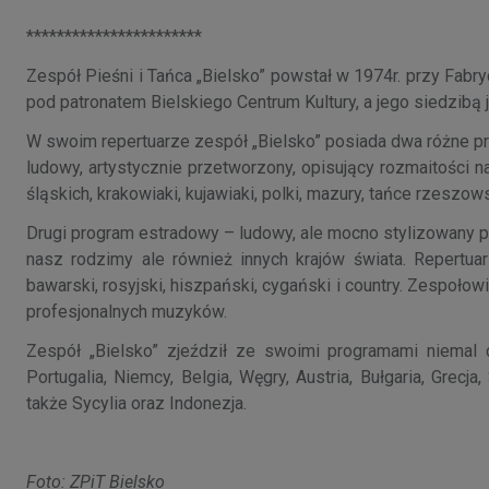
***********************
Zespół Pieśni i Tańca „Bielsko” powstał w 1974r. przy Fab
pod patronatem Bielskiego Centrum Kultury, a jego siedzibą
W swoim repertuarze zespół „Bielsko” posiada dwa różne pro
ludowy, artystycznie przetworzony, opisujący rozmaitości n
śląskich, krakowiaki, kujawiaki, polki, mazury, tańce rzeszow
Drugi program estradowy – ludowy, ale mocno stylizowany po
nasz rodzimy ale również innych krajów świata. Repertuar
bawarski, rosyjski, hiszpański, cygański i country. Zespoł
profesjonalnych muzyków.
Zespół „Bielsko” zjeździł ze swoimi programami niemal ca
Portugalia, Niemcy, Belgia, Węgry, Austria, Bułgaria, Grecja
także Sycylia oraz Indonezja.
Foto: ZPiT Bielsko