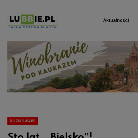
Aktualności
ROZMOWABB
Sto lat, „Bielsko”!