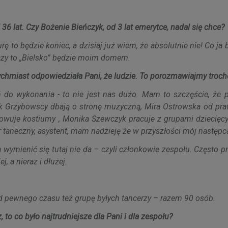
d 36 lat. Czy Bożenie Bieńczyk, od 3 lat emerytce, nadal się chce?
ę to będzie koniec, a dzisiaj już wiem, że absolutnie nie! Co ja
arczy to „Bielsko” będzie moim domem.
ychmiast odpowiedziała Pani, że ludzie. To porozmawiajmy trochę
ń do wykonania - to nie jest nas dużo. Mam to szczęście, że p
rek Grzybowscy dbają o stronę muzyczną, Mira Ostrowska od pra
wuje kostiumy , Monika Szewczyk pracuje z grupami dziecięcy
r taneczny, asystent, mam nadzieję że w przyszłości mój następc
ka wymienić się tutaj nie da – czyli członkowie zespołu. Często 
, a nieraz i dłużej.
od pewnego czasu też grupę byłych tancerzy – razem 90 osób.
, to co było najtrudniejsze dla Pani i dla zespołu?