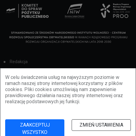
Redakcja
Cookies
W celu świadczenia usług na najwyższym poziomie w
ramach naszej strony internetowej korzystamy z plików
Reklama
cookies. Pliki cookies umożliwiają nam zapewnienie
prawidłowego działania naszej strony internetowej oraz
BBiletomania
realizację podstawowych jej funkcji.
Polityka prywatności
ZAAKCEPTUJ
ZMIEŃ USTAWIENIA
WSZYSTKO