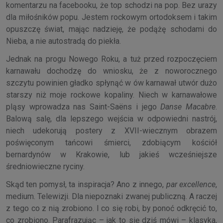
komentarzu na facebooku, że top schodzi na pop. Bez urazy
dla miłośników popu. Jestem rockowym ortodoksem i takim
opuszczę świat, mając nadzieję, że podążę schodami do
Nieba, a nie autostradą do piekła.
Jednak na progu Nowego Roku, a tuż przed rozpoczęciem
karnawału dochodzę do wniosku, że z noworocznego
szczytu powinien gładko spłynąć w ów karnawał utwór dużo
starszy niż moje rockowe kopaliny. Niech w karnawałowe
pląsy wprowadza nas Saint-Saëns i jego
Danse Macabre
.
Balową salę, dla lepszego wejścia w odpowiedni nastrój,
niech udekorują postery z XVII-wiecznym obrazem
poświęconym tańcowi śmierci, zdobiącym kościół
bernardynów w Krakowie, lub jakieś wcześniejsze
średniowieczne ryciny.
Skąd ten pomysł, ta inspiracja? Ano z innego,
par excellence
,
medium. Telewizji. Dla niepoznaki zwanej publiczną. A raczej
z tego co z nią zrobiono. I co się robi, by ponoć odkręcić to,
co zrobiono. Parafrazując – jak to się dziś mówi – klasyka,