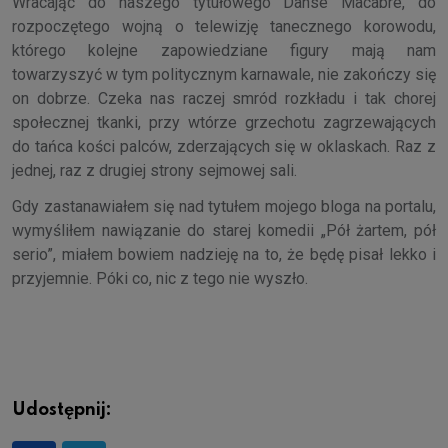
Wracając do naszego tytułowego Danse Macabre, do
rozpoczętego wojną o telewizję tanecznego korowodu,
którego kolejne zapowiedziane figury mają nam
towarzyszyć w tym politycznym karnawale, nie zakończy się
on dobrze. Czeka nas raczej smród rozkładu i tak chorej
społecznej tkanki, przy wtórze grzechotu zagrzewających
do tańca kości palców, zderzających się w oklaskach. Raz z
jednej, raz z drugiej strony sejmowej sali.
Gdy zastanawiałem się nad tytułem mojego bloga na portalu,
wymyśliłem nawiązanie do starej komedii „Pół żartem, pół
serio”, miałem bowiem nadzieję na to, że będę pisał lekko i
przyjemnie. Póki co, nic z tego nie wyszło.
Udostępnij: