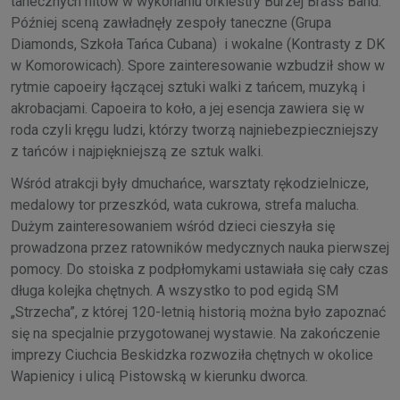
tanecznych hitów w wykonaniu orkiestry Burzej Brass Band.
Później sceną zawładnęły zespoły taneczne (Grupa
Diamonds, Szkoła Tańca Cubana) i wokalne (Kontrasty z DK
w Komorowicach). Spore zainteresowanie wzbudził show w
rytmie capoeiry łączącej sztuki walki z tańcem, muzyką i
akrobacjami. Capoeira to koło, a jej esencja zawiera się w
roda czyli kręgu ludzi, którzy tworzą najniebezpieczniejszy
z tańców i najpiękniejszą ze sztuk walki.
Wśród atrakcji były dmuchańce, warsztaty rękodzielnicze,
medalowy tor przeszkód, wata cukrowa, strefa malucha.
Dużym zainteresowaniem wśród dzieci cieszyła się
prowadzona przez ratowników medycznych nauka pierwszej
pomocy. Do stoiska z podpłomykami ustawiała się cały czas
długa kolejka chętnych. A wszystko to pod egidą SM
„Strzecha”, z której 120-letnią historią można było zapoznać
się na specjalnie przygotowanej wystawie. Na zakończenie
imprezy Ciuchcia Beskidzka rozwoziła chętnych w okolice
Wapienicy i ulicą Pistowską w kierunku dworca.