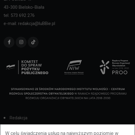
43-300 Bielsko-Biała
tel. 573 692 276
e-mail: redakcja@luBBie.pl
Redakcja
Cookies
W celu świadczenia usług na najwyższym poziomie w