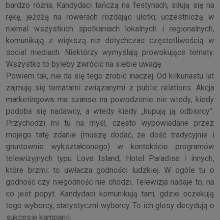
bardzo różna. Kandydaci tańczą na festynach, siłują się na
rękę, jeżdżą na rowerach rozdając ulotki, uczestniczą w
niemal wszystkich spotkaniach lokalnych i regionalnych,
komunikują z większą niż dotychczas częstotliwością w
social mediach. Niektórzy wymyślają prowokujące tematy.
Wszystko to byleby zwrócić na siebie uwagę.
Powiem tak, nie da się tego zrobić inaczej. Od kilkunastu lat
zajmuję się tematami związanymi z public relations. Akcja
marketingowa ma szanse na powodzenie nie wtedy, kiedy
podoba się nadawcy, a wtedy kiedy „kupują ją odbiorcy”.
Przychodzi mi tu na myśl, często wypowiadane przez
mojego tatę zdanie (muszę dodać, że dość tradycyjnie i
gruntownie wykształconego) w kontekście programów
telewizyjnych typu Love Island, Hotel Paradise i innych,
które brzmi: to uwłacza godności ludzkiej. W ogóle tu o
godność czy niegodność nie chodzi. Telewizja nadaje to, na
co jest popyt. Kandydaci komunikują tam, gdzie oczekują
tego wyborcy, statystyczni wyborcy. To ich głosy decydują o
sukcesie kampanii.