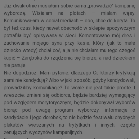
Już dwukrotnie musiałam sobie sama „prowadzić” kampanię
wyborczą. Wisiałam na płotach – miałam wąsy.
Komunikowałam w social mediach – ooo, chce do koryta. To
był też czas, kiedy nawet obecność w sklepie spożywczym
potrafiła być opisywana w sieci. Komentowano mój dres i
zachowanie mojego syna przy kasie, który (jak to małe
dziecko wtedy) chciał coś, a ja nie chciałam mu tego czegoś
kupić – Zarębska do rządzenia się bierze, a nad dzieckiem
nie panuje.
Nie dogodzisz. Mam pytanie: dlaczego Ci, którzy krytykują
sami nie kandydują? Albo w jaki sposób, gdyby kandydowali,
prowadziliby komunikację? To wcale nie jest takie proste. I
wreszcie: zmieni się odbiorca, będzie bardziej wymagający
pod względem merytorycznym, będzie dokonywał wyborów
biorąc pod uwagę program wyborczy, informacje o
kandydacie i jego dorobek, to nie będzie festiwalu ohydnych
plakatów wieszanych na trytytkach i innych, często
żenujących wyczynów kampanijnych.