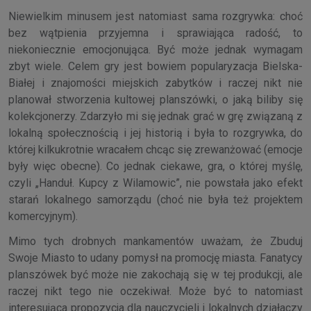
Niewielkim minusem jest natomiast sama rozgrywka: choć
bez wątpienia przyjemna i sprawiająca radość, to
niekoniecznie emocjonująca. Być może jednak wymagam
zbyt wiele. Celem gry jest bowiem popularyzacja Bielska-
Białej i znajomości miejskich zabytków i raczej nikt nie
planował stworzenia kultowej planszówki, o jaką biliby się
kolekcjonerzy. Zdarzyło mi się jednak grać w grę związaną z
lokalną społecznością i jej historią i była to rozgrywka, do
której kilkukrotnie wracałem chcąc się zrewanżować (emocje
były więc obecne). Co jednak ciekawe, gra, o której myślę,
czyli „Handuł. Kupcy z Wilamowic”, nie powstała jako efekt
starań lokalnego samorządu (choć nie była też projektem
komercyjnym).
Mimo tych drobnych mankamentów uważam, że Zbuduj
Swoje Miasto to udany pomysł na promocję miasta. Fanatycy
planszówek być może nie zakochają się w tej produkcji, ale
raczej nikt tego nie oczekiwał. Może być to natomiast
interesująca propozycja dla nauczycieli i lokalnych działaczy