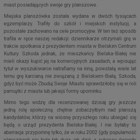
miast posiadających swoje gry planszowe.
Miejska planszówka została wydana w dwóch tysiącach
egzemplarzy. Trafiły do szkół i miejskich instytucji, a
pozostałe zachowano na cele promocyjne. W ten też sposób
trafiła w ręce naszej redakcji: dziennikarze otrzymali grę w
trakcie spotkania z prezydentem miasta w Bielskim Centrum
Kultury. Szkoda jednak, że mieszkańcy Bielska-Białej nie
mieli okazji kupić jej na komercyjnych zasadach, a wpisując
tytuł w wyszukiwarce natrafiamy na inną, powstałą wiele lat
temu grę karcianą nie związaną z Bielskiem-Białą. Szkoda,
gdyż być może Zbuduj Swoje Miasto sprawdziłoby się w roli
pamiątki z miasta lub jakiejś formy upominku.
Mimo tego widzę dla recenzowanej dzisiaj gry jeszcze
jedną rolę społeczną: chętnie zobaczyłbym nad planszą
kandydatów, którzy na wiosnę przyszłego roku ubiegać się
będą o urząd prezydenta Bielska-Białej. I nie byłaby to
aberracja: przypomnę tylko, że w roku 2002 (gdy popularność
planszówek nie była tak duża, jak dziś, a sukcesy święciły