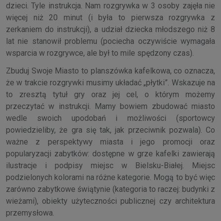
dzieci. Tyle instrukcja. Nam rozgrywka w 3 osoby zajęła nie
więcej niż 20 minut (i była to pierwsza rozgrywka z
zerkaniem do instrukcji), a udział dziecka młodszego niż 8
lat nie stanowił problemu (pociecha oczywiście wymagała
wsparcia w rozgrywce, ale był to mile spędzony czas).
Zbuduj Swoje Miasto to planszówka kafelkowa, co oznacza,
że w trakcie rozgrywki musimy układać „płytki”. Wskazuje na
to zresztą tytuł gry oraz jej cel, o którym możemy
przeczytać w instrukcji. Mamy bowiem zbudować miasto
wedle swoich upodobań i możliwości (sportowcy
powiedzieliby, że gra się tak, jak przeciwnik pozwala). Co
ważne z perspektywy miasta i jego promocji oraz
popularyzacji zabytków: dostępne w grze kafelki zawierają
ilustracje i podpisy miejsc w Bielsku-Białej. Miejsc
podzielonych kolorami na różne kategorie. Mogą to być więc
zarówno zabytkowe świątynie (kategoria to raczej: budynki z
wieżami), obiekty użyteczności publicznej czy architektura
przemysłowa.