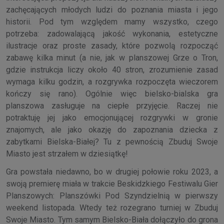
zachęcających młodych ludzi do poznania miasta i jego
historii. Pod tym względem mamy wszystko, czego
potrzeba: zadowalającą jakość wykonania, estetyczne
ilustracje oraz proste zasady, które pozwolą rozpocząć
zabawę kilka minut (a nie, jak w planszowej Grze o Tron,
gdzie instrukcja liczy około 40 stron, zrozumienie zasad
wymaga kilku godzin, a rozgrywka rozpoczęta wieczorem
kończy się rano). Ogólnie więc bielsko-bialska gra
planszowa zasługuje na ciepłe przyjęcie. Raczej nie
potraktuję jej jako emocjonującej rozgrywki w gronie
znajomych, ale jako okazję do zapoznania dziecka z
zabytkami Bielska-Białej? Tu z pewnością Zbuduj Swoje
Miasto jest strzałem w dziesiątkę!
Gra powstała niedawno, bo w drugiej połowie roku 2023, a
swoją premierę miała w trakcie Beskidzkiego Festiwalu Gier
Planszowych: Planszówki Pod Szyndzielnią w pierwszy
weekend listopada. Wtedy też rozegrano turniej w Zbuduj
Swoje Miasto. Tym samym Bielsko-Biała dołączyło do grona