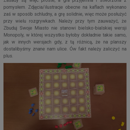
Zasady są więc proste, a gra przyjemna i stworzona z
pomysłem. Zdjęcia/ilustracje obecne na kaflach wykonano
zaś w sposób schludny, a grę solidnie, więc może posłużyć
przy wielu rozgrywkach. Należy przy tym zauważyć, że
Zbuduj Swoje Miasto nie stanowi bielsko-bialskiej wersji
Monopoly, w której wszystko byłoby dokładnie takie samo,
jak w innych wersjach gdy, z tą różnicą, że na planszy
dostalibyśmy znane nam ulice. Ów fakt należy zaliczyć na
plus.