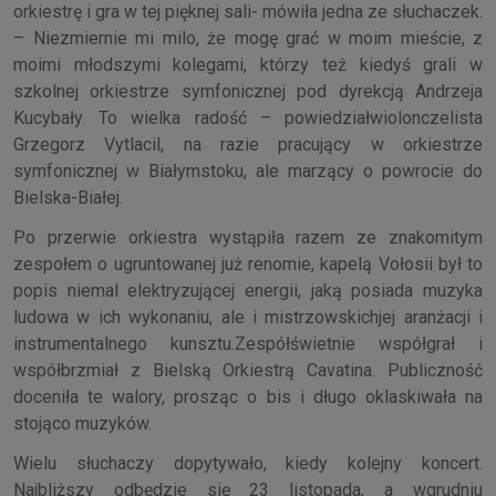
orkiestrę i gra w tej pięknej sali- mówiła jedna ze słuchaczek.
– Niezmiernie mi milo, że mogę grać w moim mieście, z
moimi młodszymi kolegami, którzy też kiedyś grali w
szkolnej orkiestrze symfonicznej pod dyrekcją Andrzeja
Kucybały. To wielka radość – powiedziałwiolonczelista
Grzegorz Vytlacil, na razie pracujący w orkiestrze
symfonicznej w Białymstoku, ale marzący o powrocie do
Bielska-Białej.
Po przerwie orkiestra wystąpiła razem ze znakomitym
zespołem o ugruntowanej już renomie, kapelą Vołosii był to
popis niemal elektryzującej energii, jaką posiada muzyka
ludowa w ich wykonaniu, ale i mistrzowskichjej aranżacji i
instrumentalnego kunsztu.Zespółświetnie współgrał i
współbrzmiał z Bielską Orkiestrą Cavatina. Publiczność
doceniła te walory, prosząc o bis i długo oklaskiwała na
stojąco muzyków.
Wielu słuchaczy dopytywało, kiedy kolejny koncert.
Najbliższy odbędzie się 23 listopada, a wgrudniu