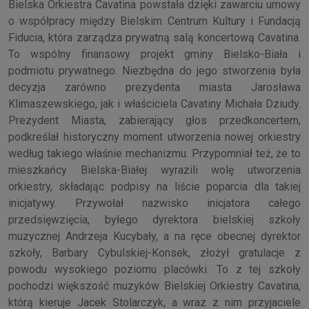
Bielska Orkiestra Cavatina powstała dzięki zawarciu umowy
o współpracy między Bielskim Centrum Kultury i Fundacją
Fiducia, która zarządza prywatną salą koncertową Cavatina.
To wspólny finansowy projekt gminy Bielsko-Biała i
podmiotu prywatnego. Niezbędna do jego stworzenia była
decyzja zarówno prezydenta miasta Jarosława
Klimaszewskiego, jak i właściciela Cavatiny Michała Dziudy.
Prezydent Miasta, zabierający głos przedkoncertem,
podkreślał historyczny moment utworzenia nowej orkiestry
według takiego właśnie mechanizmu. Przypomniał też, że to
mieszkańcy Bielska-Białej wyrazili wolę utworzenia
orkiestry, składając podpisy na liście poparcia dla takiej
inicjatywy. Przywołał nazwisko inicjatora całego
przedsięwzięcia, byłego dyrektora bielskiej szkoły
muzycznej Andrzeja Kucybały, a na ręce obecnej dyrektor
szkoły, Barbary Cybulskiej-Konsek, złożył gratulacje z
powodu wysokiego poziomu placówki. To z tej szkoły
pochodzi większość muzyków Bielskiej Orkiestry Cavatina,
którą kieruje Jacek Stolarczyk, a wraz z nim przyjaciele