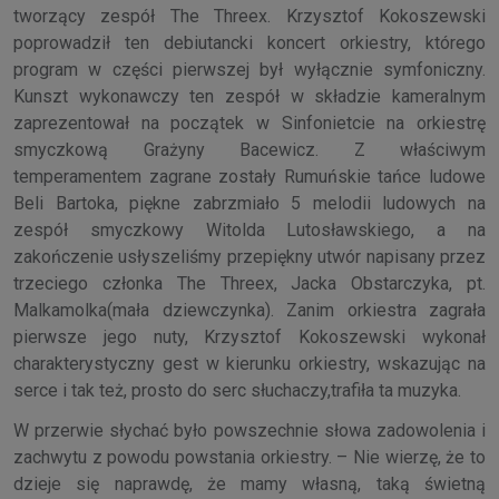
tworzący zespół The Threex. Krzysztof Kokoszewski
poprowadził ten debiutancki koncert orkiestry, którego
program w części pierwszej był wyłącznie symfoniczny.
Kunszt wykonawczy ten zespół w składzie kameralnym
zaprezentował na początek w Sinfonietcie na orkiestrę
smyczkową Grażyny Bacewicz. Z właściwym
temperamentem zagrane zostały Rumuńskie tańce ludowe
Beli Bartoka, piękne zabrzmiało 5 melodii ludowych na
zespół smyczkowy Witolda Lutosławskiego, a na
zakończenie usłyszeliśmy przepiękny utwór napisany przez
trzeciego członka The Threex, Jacka Obstarczyka, pt.
Malkamolka(mała dziewczynka). Zanim orkiestra zagrała
pierwsze jego nuty, Krzysztof Kokoszewski wykonał
charakterystyczny gest w kierunku orkiestry, wskazując na
serce i tak też, prosto do serc słuchaczy,trafiła ta muzyka.
W przerwie słychać było powszechnie słowa zadowolenia i
zachwytu z powodu powstania orkiestry. – Nie wierzę, że to
dzieje się naprawdę, że mamy własną, taką świetną