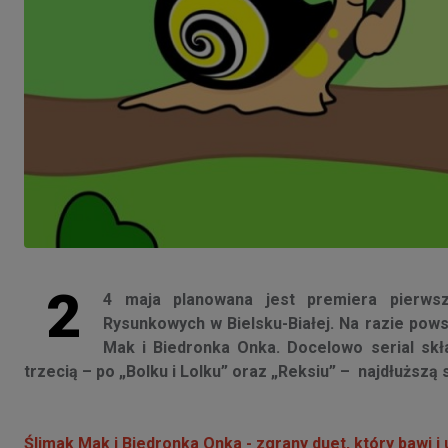
2
4 maja planowana jest premiera pierws
Rysunkowych w Bielsku-Białej. Na razie pow
Mak i Biedronka Onka. Docelowo serial skł
trzecią – po „Bolku i Lolku” oraz „Reksiu” – najdłuższą s
Ślimak Mak i Biedronka Onka - zgrany duet, który bawi i