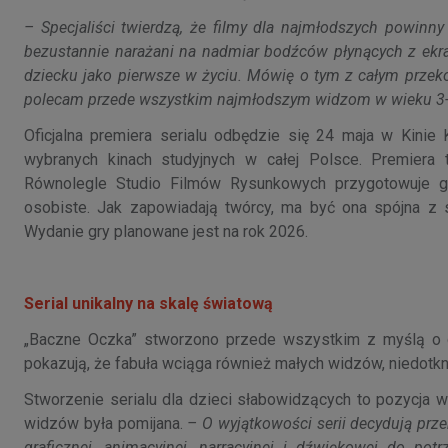
– Specjaliści twierdzą, że filmy dla najmłodszych powinn
bezustannie narażani na nadmiar bodźców płynących z ekr
dziecku jako pierwsze w życiu. Mówię o tym z całym przek
polecam przede wszystkim najmłodszym widzom w wieku 3-
Oficjalna premiera serialu odbędzie się 24 maja w Kinie 
wybranych kinach studyjnych w całej Polsce. Premiera 
Równolegle Studio Filmów Rysunkowych przygotowuje g
osobiste. Jak zapowiadają twórcy, ma być ona spójna z 
Wydanie gry planowane jest na rok 2026.
Serial unikalny na skalę światową
„Baczne Oczka” stworzono przede wszystkim z myślą o dz
pokazują, że fabuła wciąga również małych widzów, niedotk
Stworzenie serialu dla dzieci słabowidzących to pozycja w
widzów była pomijana.
– O wyjątkowości serii decydują prz
graficznej, animacyjnej, narracyjnej i dźwiękowej do pot