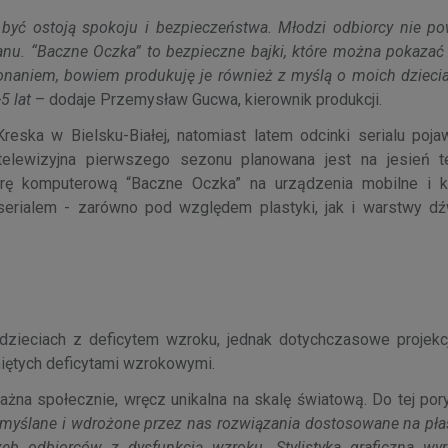
y być ostoją spokoju i bezpieczeństwa. Młodzi odbiorcy nie po
anu. “Baczne Oczka” to bezpieczne bajki, które można pokaza
onaniem, bowiem produkuję je również z myślą o moich dzieciac
5 lat
– dodaje Przemysław Gucwa, kierownik produkcji.
Kreska w Bielsku-Białej, natomiast latem odcinki serialu poja
telewizyjna pierwszego sezonu planowana jest na jesień t
rę komputerową “Baczne Oczka” na urządzenia mobilne i 
serialem - zarówno pod względem plastyki, jak i warstwy dź
ieciach z deficytem wzroku, jednak dotychczasowe projekcj
niętych deficytami wzrokowymi.
ażna społecznie, wręcz unikalna na skalę światową. Do tej por
emyślane i wdrożone przez nas rozwiązania dostosowane na pła
rzeb odbiorców z dysfunkcją wzroku. Stylistyka graficzna wyr