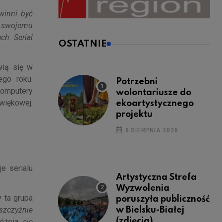
winni być
ć swojemu
h. Serial
OSTATNIE
wią się w
ego roku.
Potrzebni
komputery
wolontariusze do
więkowej.
ekoartystycznego
projektu
6 SIERPNIA 2026
e serialu
Artystyczna Strefa
Wyzwolenia
y ta grupa
poruszyła publiczność
szczyźnie
w Bielsku-Białej
(zdjęcia)
óżnia się