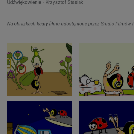
Udźwiękowienie - Krzysztof Stasiak
Na obrazkach kadry filmu udostęnione przez Srudio Filmów