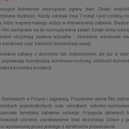
zygód bohaterów tworzących zgrany duet. Dzięki współdz
ykane trudności. Każdy odcinek trwa 7 minut i jest osobną his
, który wspiera małego widza w interaktywnej zabawie. Biedron
ce film zachęcane są do rozwiązywania zadań. Dzięki temu rozwi
zowie otrzymują zadania wizualne - ćwiczenie wzrokowe na
i wzrokowe oraz zdolność koncentracji uwagi.
nuowania zabawy z dorosłymi lub rodzeństwem, ale już w ode
 poprawiają koordynację wzrokowo-ruchową, zdolność koncentr
entka kierownika produkcji.
festiwalach w Polsce i zagranicą. Pozytywne opinie film zebra
cówkach przedszkolnych oraz ośrodkach szkolno-wychowaw
zrozumiała tematyka, zabawne sytuacje. Przygoda głównych 
twarzach uśmiech, zaciekawienie oraz ekscytację. Dzieci z p
nii wystawionej przez jednego z dyrektorów przedszkola.