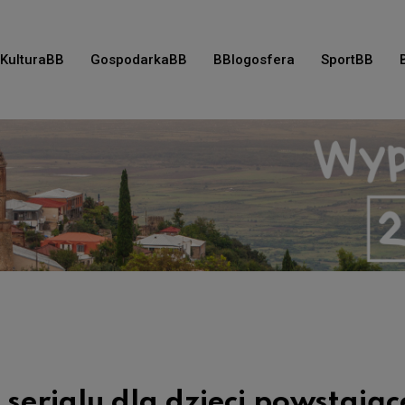
KulturaBB
GospodarkaBB
BBlogosfera
SportBB
erialu dla dzieci powstają