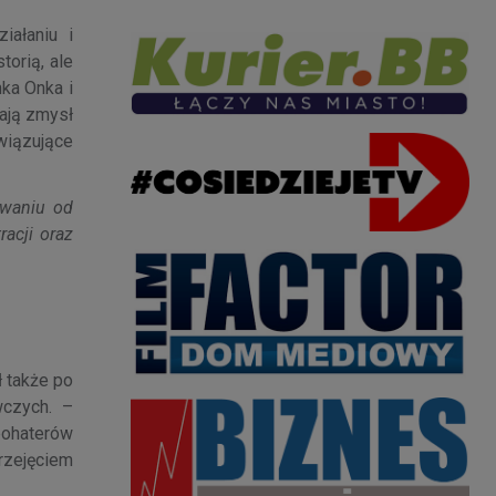
iałaniu i
torią, ale
ka Onka i
jają zmysł
wiązujące
rwaniu od
acji oraz
ł także po
czych. –
bohaterów
rzejęciem