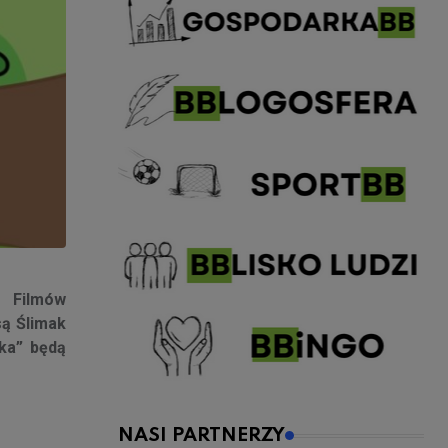
u Filmów
są Ślimak
ka” będą
NASI PARTNERZY