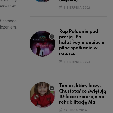
pierwszym
3 SIERPNIA 2026
od samego
dczeniem,
Rap Południe pod
presją. Po
hałaśliwym debiucie
pilne spotkanie w
ratuszu
1 SIERPNIA 2026
Taniec, który leczy.
Chustotańce świętują
10-lecie i zbierają na
rehabilitację Mai
29 LIPCA 2026