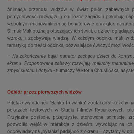
Animacja przenosi widzów w świat pełen zabawnych pr
pomysłowości rozwiązują oni różne zagadki i pokonują napot
wspólnym mianownikiem są bohaterowie oraz głos narratora
Ślimak Mak poznają otaczający ich świat, a dzieci oglądają
wzroku i zdobywają wiedzę. W każdym odcinku mali wid
tematyką do treści odcinka, pozwalające ćwiczyć możliwośc
– Na zakończenie bajki narrator zachęca dzieci do konty
ekranu. Proponowane zabawy rozwijają maluchy manualnie,
zmysł słuchu i dotyku -
tłumaczy Wiktoria Chruślińska, asyst
Odbiór przez pierwszych widzów
Pilotażowy odcinek “Bańka-fruwańka” został dostrzeżony na 
pokazach testowych w Studiu Filmów Rysunkowych, pla
Przyjazne postacie, przejrzyste, stonowane animacje, 
pozwoliła wejść w interakcje z dziećmi wywołując na ich 
odpowiadały na „pytania” padające z ekranu – czytamy w opi