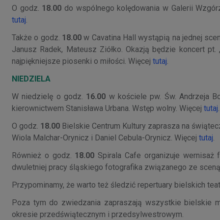
O godz.
18.00
do wspólnego kolędowania w Galerii Wzgórz
tutaj
.
Także o godz.
18.00
w Cavatina Hall wystąpią na jednej sce
Janusz Radek, Mateusz Ziółko. Okazją będzie koncert 
najpiękniejsze piosenki o miłości. Więcej
tutaj
.
NIEDZIELA
W niedzielę o godz.
16.00
w kościele pw. Św. Andrzeja Bo
kierownictwem Stanisława Urbana. Wstęp wolny. Więcej
tutaj
O godz.
18.00
Bielskie Centrum Kultury zaprasza na świątec
Wiola Malchar-Orynicz i Daniel Cebula-Orynicz. Więcej
tutaj
.
Również o godz.
18.00
Spirala Cafe organizuje wernisaż 
dwuletniej pracy śląskiego fotografika związanego ze scen
Przypominamy, że warto też śledzić repertuary bielskich teat
Poza tym do zwiedzania zapraszają wszystkie bielskie mu
okresie przedświątecznym i przedsylwestrowym.