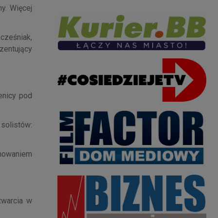
y. Więcej
zcześniak,
zentujący
enicy pod
 solistów:
umowaniem
twarcia w