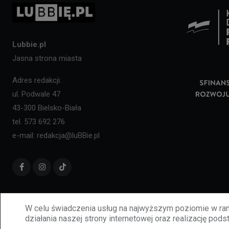
Lubbie.pl
Jasna strona miasta
Adres redakcji:
ul. Podwale 47
43-300 Bielsko-Biała
tel. 573 692 276
e-mail: redakcja@luBBie.pl
W celu świadczenia usług na najwyższym poziomie w ram
działania naszej strony internetowej oraz realizację podst