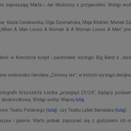
e zapraszają Marta i Jan Mościccy z przyjaciółmi. Wstęp woln
nie: Kasia Cerekwicka, Olga Szomańska, Maja Winkler, Mietek S
pt. „When A Man Loves A Woman & A Woman Loves A Man” pre
boli w Koncercie kolęd i pastorałek wystąpi Big Band z Jasi
.
zne widowisko familijne „Zimowy las”, w którym wystąpi dwójka
fotografii Krzysztofa Łazika „przegląd 23/24”, będący pods
ą deskorolkową. Wstęp wolny. Więcej
tutaj
.
rów: Teatru Polskiego (
tutaj
) czy Teatru Lalek Banialuka (
tutaj
).
zea i galerie. Warto jednak zapoznać się z godzinami ich o