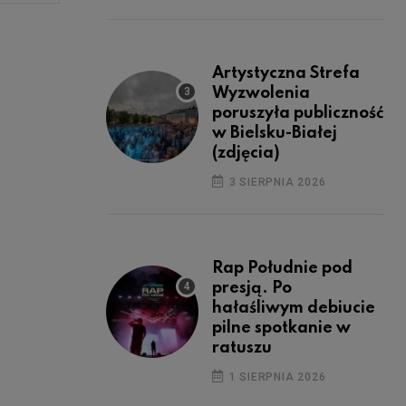
Artystyczna Strefa
Wyzwolenia
poruszyła publiczność
w Bielsku-Białej
(zdjęcia)
3 SIERPNIA 2026
Rap Południe pod
presją. Po
hałaśliwym debiucie
pilne spotkanie w
ratuszu
1 SIERPNIA 2026