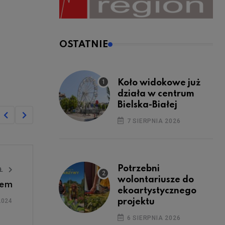
OSTATNIE
Koło widokowe już
działa w centrum
Bielska-Białej
7 SIERPNIA 2026
Potrzebni
UŁ
wolontariusze do
iem
ekoartystycznego
2024
projektu
6 SIERPNIA 2026