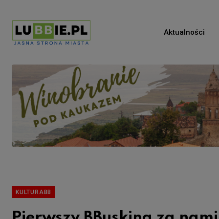
Aktualności
KULTURABB
Pierwszy BBusking za nami: 