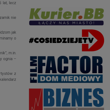
 lat, lecz
arnik nie
idzom jak
ominamy o
ik”, m.in.
zy ognia –
rtystów z
kalendarz