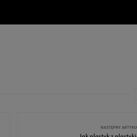
NASTĘPNY ARTYK
Jak plastyk z plastyk