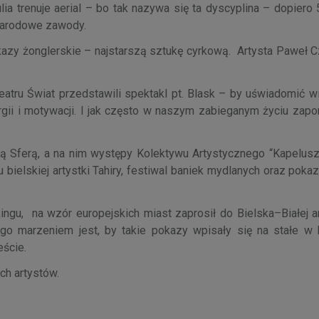
ia trenuje aerial – bo tak nazywa się ta dyscyplina – dopiero 5
narodowe zawody.
azy żonglerskie – najstarszą sztukę cyrkową. Artysta Paweł Cz
eatru Świat przedstawili spektakl pt. Blask – by uświadomić w
ergii i motywacji. I jak często w naszym zabieganym życiu zap
ią Sferą, a na nim występy Kolektywu Artystycznego “Kapeluszn
bielskiej artystki Tahiry, festiwal baniek mydlanych oraz poka
ingu, na wzór europejskich miast zaprosił do Bielska–Białej a
go marzeniem jest, by takie pokazy wpisały się na stałe w 
ieście.
ch artystów.