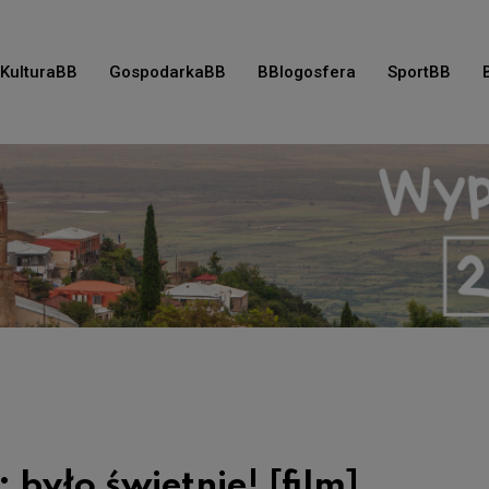
KulturaBB
GospodarkaBB
BBlogosfera
SportBB
było świetnie! [film]