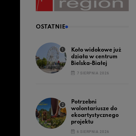
OSTATNIE
Koło widokowe już
działa w centrum
Bielska-Białej
7 SIERPNIA 2026
Potrzebni
wolontariusze do
ekoartystycznego
projektu
6 SIERPNIA 2026