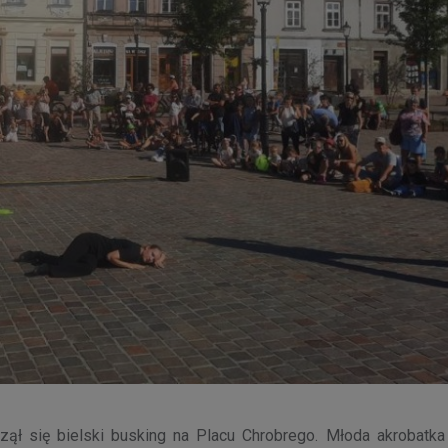
zął się bielski busking na Placu Chrobrego. Młoda akrobatka