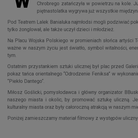
W
Chrobrego zatańczyła w powietrzu na kole. Jul
piętnastolatka wygrywa już wszystkie między
Pod Teatrem Lalek Banialuka najmłodsi mogli podziwiać pok
tylko żonglował, ale także uczył dzieci i młodzież.
Na Placu Wojska Polskiego w promieniach słońca artyści T
ważne w naszym życiu jest światło, symbol witalności, en
tym.
Ostatnim przystankiem sztuki ulicznej był plac przed Galer
pokaz tańca orientalnego “Odrodzenie Feniksa” w wykonaniu 
“Piekło Dantego“.
Miłosz Goślicki, pomysłodawca i główny organizator BBusk
naszego miasta i okolic, by promować sztukę uliczną. Je
kulturalny miasta oraz były całoroczną atrakcją w naszym m
Poniżej zamieszczamy materiał filmowy z występów uliczny