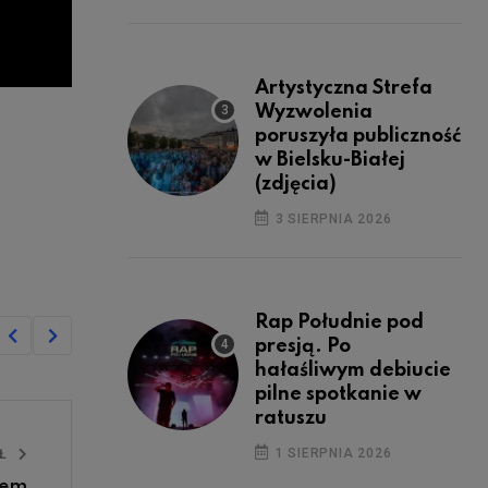
Artystyczna Strefa
Wyzwolenia
poruszyła publiczność
w Bielsku-Białej
(zdjęcia)
3 SIERPNIA 2026
Rap Południe pod
presją. Po
hałaśliwym debiucie
pilne spotkanie w
ratuszu
1 SIERPNIA 2026
UŁ
iem