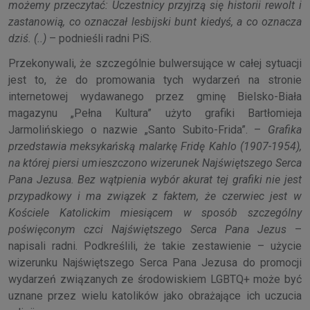
możemy przeczytać: Uczestnicy przyjrzą się historii rewolt i
zastanowią, co oznaczał lesbijski bunt kiedyś, a co oznacza
dziś. (..)
– podnieśli radni PiS.
Przekonywali, że szczególnie bulwersujące w całej sytuacji
jest to, że do promowania tych wydarzeń na stronie
internetowej wydawanego przez gminę Bielsko-Biała
magazynu „Pełna Kultura” użyto grafiki Bartłomieja
Jarmolińskiego o nazwie „Santo Subito-Frida”. –
Grafika
przedstawia meksykańską malarkę Fridę Kahlo (1907-1954),
na której piersi umieszczono wizerunek Najświętszego Serca
Pana Jezusa. Bez wątpienia wybór akurat tej grafiki nie jest
przypadkowy i ma związek z faktem, że czerwiec jest w
Kościele Katolickim miesiącem w sposób szczególny
poświęconym czci Najświętszego Serca Pana Jezus
–
napisali radni. Podkreślili, że takie zestawienie – użycie
wizerunku Najświętszego Serca Pana Jezusa do promocji
wydarzeń związanych ze środowiskiem LGBTQ+ może być
uznane przez wielu katolików jako obrażające ich uczucia