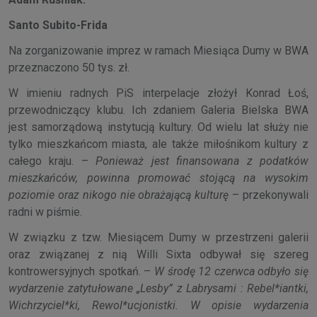
Santo Subito-Frida
Na zorganizowanie imprez w ramach Miesiąca Dumy w BWA
przeznaczono 50 tys. zł.
W imieniu radnych PiS interpelacje złożył Konrad Łoś,
przewodniczący klubu. Ich zdaniem Galeria Bielska BWA
jest samorządową instytucją kultury. Od wielu lat służy nie
tylko mieszkańcom miasta, ale także miłośnikom kultury z
całego kraju. –
Ponieważ jest finansowana z podatków
mieszkańców, powinna promować stojącą na wysokim
poziomie oraz nikogo nie obrażającą kulturę
– przekonywali
radni w piśmie.
W związku z tzw. Miesiącem Dumy w przestrzeni galerii
oraz związanej z nią Willi Sixta odbywał się szereg
kontrowersyjnych spotkań. –
W środę 12 czerwca odbyło się
wydarzenie zatytułowane „Lesby” z Labrysami : Rebel*iantki,
Wichrzyciel*ki, Rewol*ucjonistki. W opisie wydarzenia