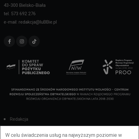
43-300 Bielsko-Biała
tel. 573 692 276
e-mail: redakcja@luBBie.pl
Redakcja
Cookies
W celu świadczenia usług na najwyższym poziomie w