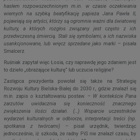
hasłem rozpowszechnionym m.in. w czasie oczekiwania
wiernych na szybką beatyfikację papieża Jana Pawła II,
pojawiają się artyści, którzy są ogromnie ważni dla światowej
kultury, a których rozgłos związany jest często z ich
przedwczesną śmiercią. Stali się symbolami, a ich nazwiska
usankcjonowane, lub wręcz sprzedane jako marki
– pisała
Smalcerz.
Ruśniak zapytał więc Łosia, czy naprawdę jego zdaniem jest
to dzieło „obrażające kulturę” lub uczucia religijne?
Zastępca prezydenta powołał się także na Strategię
Rozwoju Kultury Bielska-Białej do 2030 r., gdzie znalazł się
m.in. zapis o kształtowaniu postaw. –
W kontekście Pana
zarzutów uwidacznia się konieczność znacznego
zwiększenia ilości działań. (…) Wsparcie uczestników
wydarzeń kulturalnych w odbiorze, interpretacji treści (np.
spotkania z twórcami)
– pisał urzędnik, twierdząc
jednocześnie, iż szkoda, że radny PiS nie znalazł czasu, by