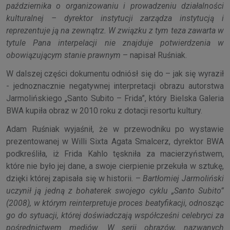
października o organizowaniu i prowadzeniu działalności
kulturalnej – dyrektor instytucji zarządza instytucją i
reprezentuje ją na zewnątrz. W związku z tym teza zawarta w
tytule Pana interpelacji nie znajduje potwierdzenia w
obowiązującym stanie prawnym
– napisał Ruśniak.
W dalszej części dokumentu odniósł się do – jak się wyraził
- jednoznacznie negatywnej interpretacji obrazu autorstwa
Jarmolińskiego „Santo Subito – Frida”, który Bielska Galeria
BWA kupiła obraz w 2010 roku z dotacji resortu kultury.
Adam Ruśniak wyjaśnił, że w przewodniku po wystawie
prezentowanej w Willi Sixta Agata Smalcerz, dyrektor BWA
podkreśliła, iż Frida Kahlo tęskniła za macierzyństwem,
które nie było jej dane, a swoje cierpienie przekuła w sztukę,
dzięki której zapisała się w historii. –
Bartłomiej Jarmoliński
uczynił ją jedną z bohaterek swojego cyklu „Santo Subito”
(2008), w którym reinterpretuje proces beatyfikacji, odnosząc
go do sytuacji, której doświadczają współcześni celebryci za
pośrednictwem mediów. W serii obrazów, nazwanych