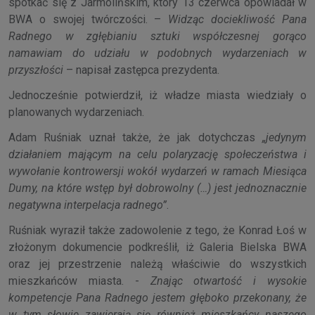
spotkać się z Jarmolińskim, który 13 czerwca opowiadał w
BWA o swojej twórczości. –
Widząc dociekliwość Pana
Radnego w zgłębianiu sztuki współczesnej gorąco
namawiam do udziału w podobnych wydarzeniach w
przyszłości
– napisał zastępca prezydenta.
Jednocześnie potwierdził, iż władze miasta wiedziały o
planowanych wydarzeniach.
Adam Ruśniak uznał także, że jak dotychczas
„jedynym
działaniem mającym na celu polaryzację społeczeństwa i
wywołanie kontrowersji wokół wydarzeń w ramach Miesiąca
Dumy, na które wstęp był dobrowolny (…) jest jednoznacznie
negatywna interpelacja radnego”
.
Ruśniak wyraził także zadowolenie z tego, że Konrad Łoś w
złożonym dokumencie podkreślił, iż Galeria Bielska BWA
oraz jej przestrzenie należą właściwie do wszystkich
mieszkańców miasta. -
Znając otwartość i wysokie
kompetencje Pana Radnego jestem głęboko przekonany, że
w tym słowie zawierają się również mieszkańcy naszego