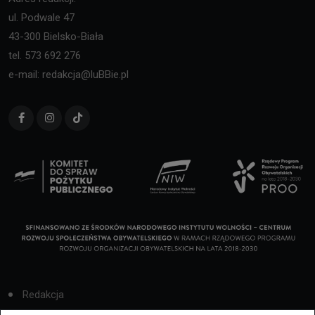
ul. Podwale 47
43-300 Bielsko-Biała
tel. 573 692 276
e-mail: redakcja@luBBie.pl
Redakcja