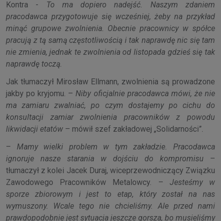
Kontra -
To ma dopiero nadejść. Naszym zdaniem
pracodawca przygotowuje się wcześniej, żeby na przykład
minąć grupowe zwolnienia. Obecnie pracownicy w spółce
pracują z tą samą częstotliwością i tak naprawdę nic się tam
nie zmienia, jednak te zwolnienia od listopada gdzieś się tak
naprawdę toczą.
Jak tłumaczył Mirosław Ellmann, zwolnienia są prowadzone
jakby po kryjomu. –
Niby oficjalnie pracodawca mówi, że nie
ma zamiaru zwalniać, po czym dostajemy po cichu do
konsultacji zamiar zwolnienia pracowników z powodu
likwidacji etatów
– mówił szef zakładowej „Solidarności”.
–
Mamy wielki problem w tym zakładzie. Pracodawca
ignoruje nasze starania w dojściu do kompromisu
–
tłumaczył z kolei Jacek Duraj, wiceprzewodniczący Związku
Zawodowego Pracowników Metalowcy. –
Jesteśmy w
sporze zbiorowym i jest to etap, który został na nas
wymuszony. Wcale tego nie chcieliśmy. Ale przed nami
prawdopodobnie jest sytuacja jeszcze gorsza, bo musieliśmy