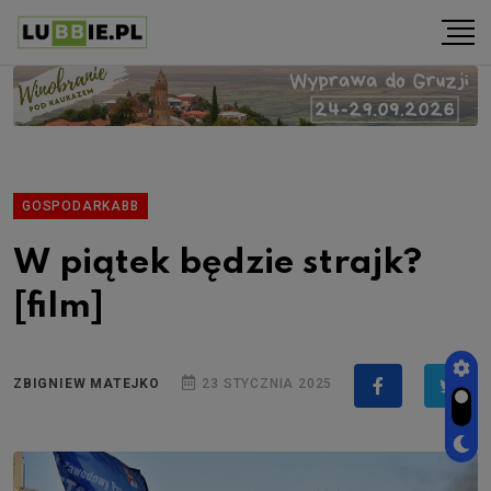
GOSPODARKABB
W piątek będzie strajk?
[film]
ZBIGNIEW MATEJKO
23 STYCZNIA 2025