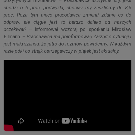
pozytywnych rezultatów. –
Pracodawca usztywnił się, jeśli
chodzi o 6 proc. podwyżki, chociaż my zeszliśmy do 8,5
proc. Poza tym nieco pracodawca zmienił zdanie co do
odpraw, ale ciągle jest to bardzo daleko od naszych
oczekiwań
– informował wczoraj po spotkaniu Mirosław
Ellmann. –
Pracodawca ma poinformować Zarząd o sytuacji i
jest mała szansa, że jutro do rozmów powrócimy. W każdym
razie póki co strajk ostrzegawczy w piątek jest aktualny.