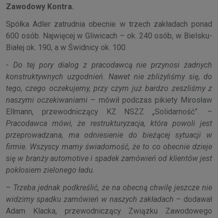
Zawodowy Kontra.
Spółka Adler zatrudnia obecnie w trzech zakładach ponad
600 osób. Najwięcej w Gliwicach – ok. 240 osób, w Bielsku-
Białej ok. 190, a w Świdnicy ok. 100.
-
Do tej pory dialog z pracodawcą nie przynosi żadnych
konstruktywnych uzgodnień. Nawet nie zbliżyliśmy się, do
tego, czego oczekujemy, przy czym już bardzo zeszliśmy z
naszymi oczekiwaniami
– mówił podczas pikiety Mirosław
Ellmann, przewodniczący KZ NSZZ „Solidarność”. –
Pracodawca mówi, że restrukturyzacja, która powoli jest
przeprowadzana, ma odniesienie do bieżącej sytuacji w
firmie. Wszyscy mamy świadomość, że to co obecnie dzieje
się w branży automotive i spadek zamówień od klientów jest
pokłosiem zielonego ładu.
–
Trzeba jednak podkreślić, że na obecną chwilę jeszcze nie
widzimy spadku zamówień w naszych zakładach
– dodawał
Adam Klacka, przewodniczący Związku Zawodowego