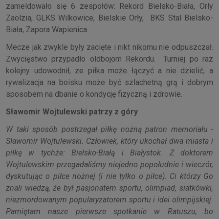
zameldowało się 6 zespołów: Rekord Bielsko-Biała, Orły
Zaolzia, GLKS Wilkowice, Bielskie Orły, BKS Stal Bielsko-
Biała, Zapora Wapienica.
Mecze jak zwykle były zacięte i nikt nikomu nie odpuszczał.
Zwycięstwo przypadło oldbojom Rekordu. Turniej po raz
kolejny udowodnił, ze piłka może łączyć a nie dzielić, a
rywalizacja na boisku może być szlachetną grą i dobrym
sposobem na dbanie o kondycję fizyczną i zdrowie.
Sławomir Wojtulewski patrzy z góry
W taki sposób postrzegał piłkę nożną patron memoriału -
Sławomir Wojtulewski. Człowiek, który ukochał dwa miasta i
piłkę w tychże: Bielsko-Białą i Białystok. Z doktorem
Wojtulewskim przegadaliśmy niejedno popołudnie i wieczór,
dyskutując o piłce nożnej (i nie tylko o piłce). Ci którzy Go
znali wiedzą, że był pasjonatem sportu, olimpiad, siatkówki,
niezmordowanym popularyzatorem sportu i idei olimpijskiej.
Pamiętam nasze pierwsze spotkanie w Ratuszu, bo