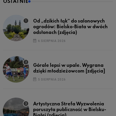
OSTATNIE
Od „dzikich łąk” do salonowych
ogrodów: Bielsko-Biała w dwóch
odsłonach (zdjęcia)
6 SIERPNIA 2026
Górale lepsi w upale. Wygrana
dzięki młodzieżowcom [zdjęcia]
5 SIERPNIA 2026
Artystyczna Strefa Wyzwolenia
poruszyła publiczność w Bielsku-
Białej (zdjęcia)