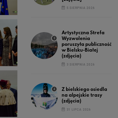
5 SIERPNIA 2026
Artystyczna Strefa
Wyzwolenia
poruszyła publiczność
w Bielsku-Białej
(zdjęcia)
3 SIERPNIA 2026
Z bielskiego osiedla
na alpejskie trasy
(zdjęcia)
31 LIPCA 2026