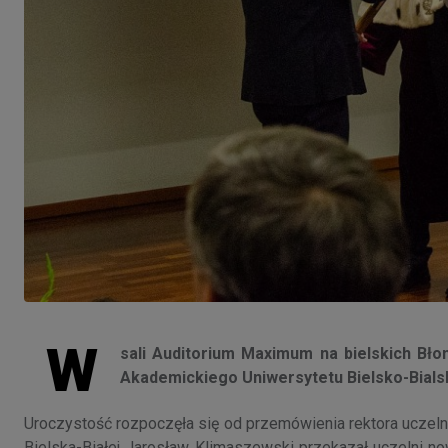
W
sali Auditorium Maximum na bielskich Bło
Akademickiego Uniwersytetu Bielsko-Bials
Uroczystość rozpoczęła się od przemówienia rektora uczeln
Bielska-Białej Jarosław Klimaszewski przekazał uczelni no