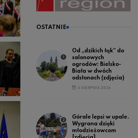
OSTATNIE
Od „dzikich łąk” do
salonowych
ogrodów: Bielsko-
Biała w dwóch
odsłonach (zdjęcia)
6 SIERPNIA 2026
Górale lepsi w upale.
Wygrana dzięki
młodzieżowcom
[zdjęcia]