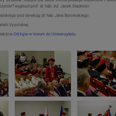
nżynier? wygłosił
prof. dr. hab. inż. Jacek Stadnicki.
alskiego pod dyrekcją dr. hab. Jana Borowskiego.
alii Vysotskiej.
 tekście
Od kąta w liceum do Uniwersytetu
.