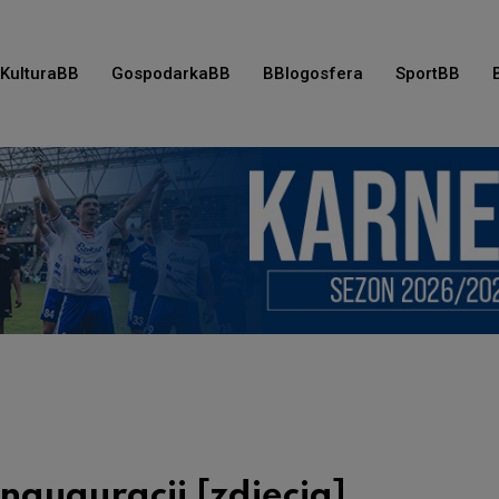
KulturaBB
GospodarkaBB
BBlogosfera
SportBB
nauguracji [zdjęcia]