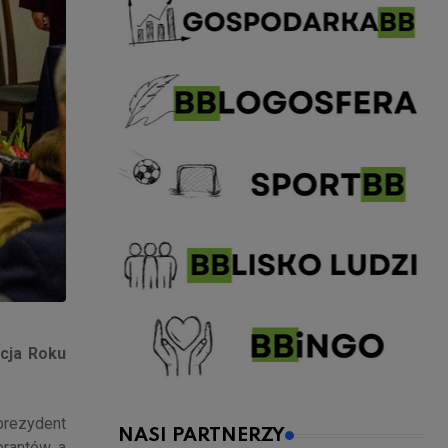
acja Roku
 prezydent
NASI PARTNERZY
orantów, a