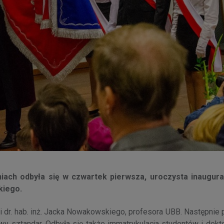
niach odbyła się w czwartek pierwsza, uroczysta inaugur
kiego.
i dr. hab. inż. Jacka Nowakowskiego, profesora UBB. Następnie
wy sztandar. Odbyła się także immatrykulacja studentów i dokt