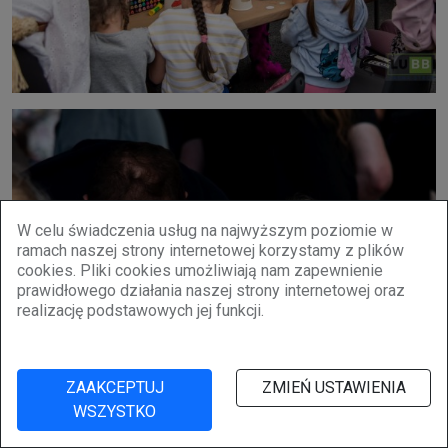
W celu świadczenia usług na najwyższym poziomie w
ramach naszej strony internetowej korzystamy z plików
cookies. Pliki cookies umożliwiają nam zapewnienie
prawidłowego działania naszej strony internetowej oraz
realizację podstawowych jej funkcji.
ZAAKCEPTUJ
ZMIEŃ USTAWIENIA
WSZYSTKO