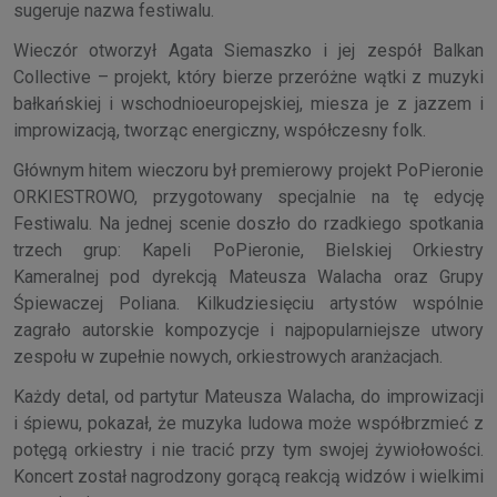
sugeruje nazwa festiwalu.
Wieczór otworzył Agata Siemaszko i jej zespół Balkan
Collective – projekt, który bierze przeróżne wątki z muzyki
bałkańskiej i wschodnioeuropejskiej, miesza je z jazzem i
improwizacją, tworząc energiczny, współczesny folk.
Głównym hitem wieczoru był premierowy projekt PoPieronie
ORKIESTROWO, przygotowany specjalnie na tę edycję
Festiwalu. Na jednej scenie doszło do rzadkiego spotkania
trzech grup: Kapeli PoPieronie, Bielskiej Orkiestry
Kameralnej pod dyrekcją Mateusza Walacha oraz Grupy
Śpiewaczej Poliana. Kilkudziesięciu artystów wspólnie
zagrało autorskie kompozycje i najpopularniejsze utwory
zespołu w zupełnie nowych, orkiestrowych aranżacjach.
Każdy detal, od partytur Mateusza Walacha, do improwizacji
i śpiewu, pokazał, że muzyka ludowa może współbrzmieć z
potęgą orkiestry i nie tracić przy tym swojej żywiołowości.
Koncert został nagrodzony gorącą reakcją widzów i wielkimi