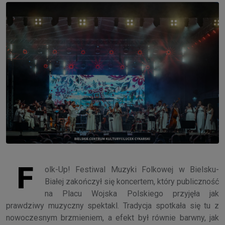
F
olk-Up! Festiwal Muzyki Folkowej w Bielsku-
Białej zakończył się koncertem, który publiczność
na Placu Wojska Polskiego przyjęła jak
prawdziwy muzyczny spektakl. Tradycja spotkała się tu z
nowoczesnym brzmieniem, a efekt był równie barwny, jak