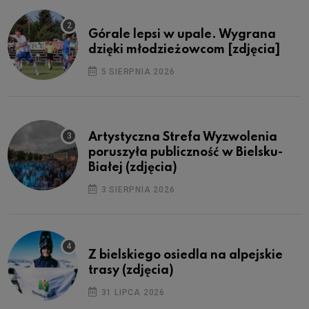
Górale lepsi w upale. Wygrana
dzięki młodzieżowcom [zdjęcia]
5 SIERPNIA 2026
Artystyczna Strefa Wyzwolenia
poruszyła publiczność w Bielsku-
Białej (zdjęcia)
3 SIERPNIA 2026
Z bielskiego osiedla na alpejskie
trasy (zdjęcia)
31 LIPCA 2026