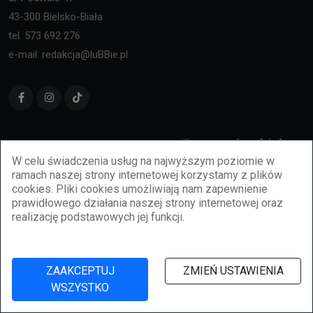
43-300 Bielsko-Biała
tel. 573 692 276
e-mail: redakcja@luBBie.pl
W celu świadczenia usług na najwyższym poziomie w
ramach naszej strony internetowej korzystamy z plików
cookies. Pliki cookies umożliwiają nam zapewnienie
prawidłowego działania naszej strony internetowej oraz
realizację podstawowych jej funkcji.
ZAAKCEPTUJ
ZMIEŃ USTAWIENIA
Redakcja
WSZYSTKO
Cookies