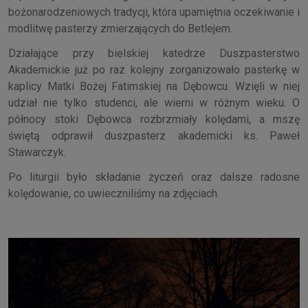
bożonarodzeniowych tradycji, która upamiętnia oczekiwanie i
modlitwę pasterzy zmierzających do Betlejem.
Działające przy bielskiej katedrze Duszpasterstwo
Akademickie już po raz kolejny zorganizowało pasterkę w
kaplicy Matki Bożej Fatimskiej na Dębowcu. Wzięli w niej
udział nie tylko studenci, ale wierni w różnym wieku. O
północy stoki Dębowca rozbrzmiały kolędami, a mszę
świętą odprawił duszpasterz akademicki ks. Paweł
Stawarczyk.
Po liturgii było składanie życzeń oraz dalsze radosne
kolędowanie, co uwieczniliśmy na zdjęciach.