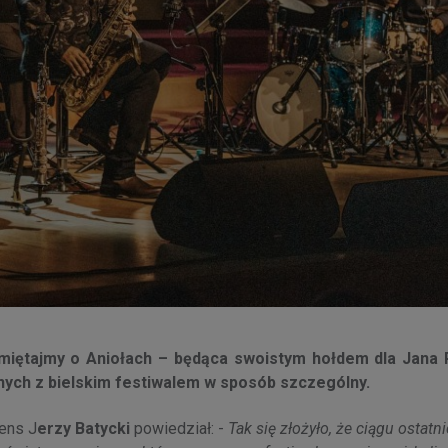
amiętajmy o Aniołach – będąca swoistym hołdem dla Jana
nych z bielskim festiwalem w sposób szczególny.
vens J
erzy Batycki
powiedział: -
Tak się złożyło, że ciągu ostat