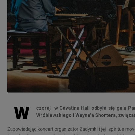
W
czoraj w Cavatina Hall odbyła się gala P
Wróblewskiego i Wayne’a Shortera, związa
Zapowiadając koncert organizator Zadymki i jej spiritus mo