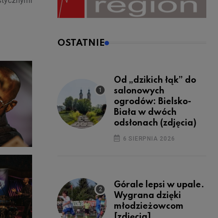
stycznymi
OSTATNIE
Od „dzikich łąk” do
salonowych
ogrodów: Bielsko-
Biała w dwóch
odsłonach (zdjęcia)
6 SIERPNIA 2026
Górale lepsi w upale.
Wygrana dzięki
młodzieżowcom
[zdjęcia]