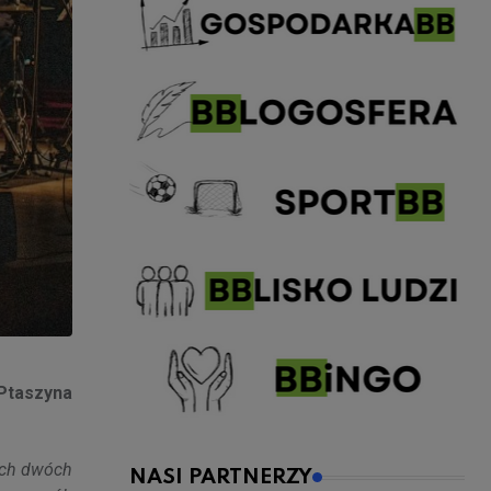
 Ptaszyna
nich dwóch
NASI PARTNERZY