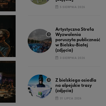
5 SIERPNIA 2026
Artystyczna Strefa
Wyzwolenia
poruszyła publiczność
w Bielsku-Białej
(zdjęcia)
3 SIERPNIA 2026
Z bielskiego osiedla
na alpejskie trasy
(zdjęcia)
31 LIPCA 2026