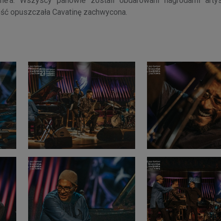
ne’a. Wszyscy panowie zostali obdarowani nagrodami arty
ość opuszczała Cavatinę zachwycona.