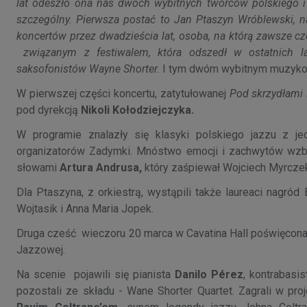
lat odeszło ona nas dwóch wybitnych twórców polskiego i
szczególny. Pierwsza postać to Jan Ptaszyn Wróblewski, na
koncertów przez dwadzieścia lat, osoba, na którą zawsze c
związanym z festiwalem, która odszedł w ostatnich la
saksofonistów Wayne Shorter.
I tym dwóm wybitnym muzykom
W pierwszej części koncertu, zatytułowanej
Pod skrzydłami 
pod dyrekcją
Nikoli Kołodziejczyka.
W programie znalazły się klasyki polskiego jazzu z j
organizatorów Zadymki. Mnóstwo emocji i zachwytów wzb
słowami
Artura Andrusa,
który zaśpiewał Wojciech Myrcze
Dla Ptaszyna, z orkiestrą, wystąpili także laureaci nagród
Wojtasik i Anna Maria Jopek.
Druga cześć wieczoru 20 marca w Cavatina Hall poświęcona 
Jazzowej.
Na scenie pojawili się pianista
Danilo Pérez
, kontrabasi
pozostali ze składu - Wane Shorter Quartet. Zagrali w pr