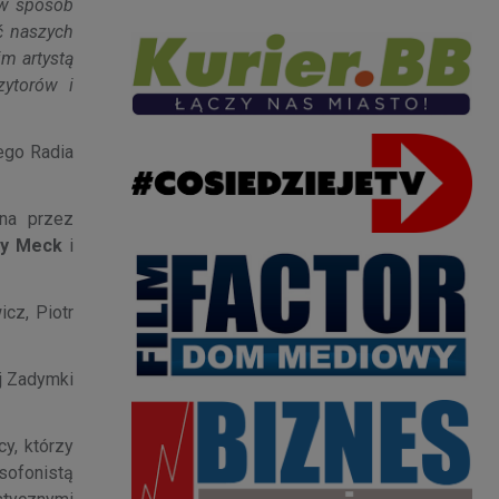
 w sposób
ć naszych
im artystą
zytorów i
ego Radia
ona przez
ny Meck
i
icz, Piotr
j Zadymki
cy, którzy
sofonistą