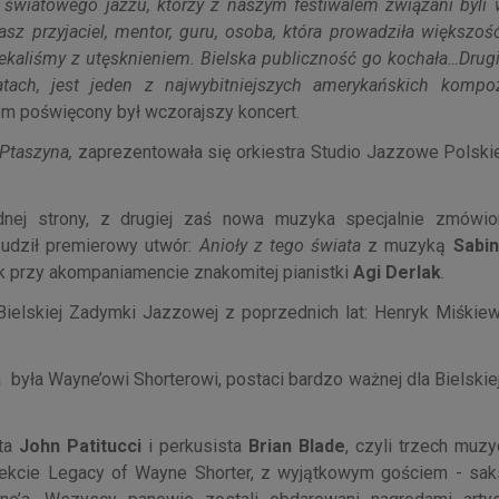
 światowego jazzu, którzy z naszym festiwalem związani byli
sz przyjaciel, mentor, guru, osoba, która prowadziła większoś
zekaliśmy z utęsknieniem. Bielska publiczność go kochała…D
rug
tach, jest jeden z najwybitniejszych amerykańskich kompo
 poświęcony był wczorajszy koncert.
Ptaszyna,
zaprezentowała się orkiestra Studio Jazzowe Polski
ednej strony, z drugiej zaś nowa muzyka specjalnie zmówi
udził premierowy utwór:
Anioły z tego świata
z muzyką
Sabi
k przy akompaniamencie znakomitej pianistki
Agi Derlak
.
 Bielskiej Zadymki Jazzowej z poprzednich lat: Henryk Miśkiew
była Wayne’owi Shorterowi, postaci bardzo ważnej dla Bielskie
sta
John Patitucci
i perkusista
Brian Blade
, czyli trzech muzy
ojekcie Legacy of Wayne Shorter, z wyjątkowym gościem - sak