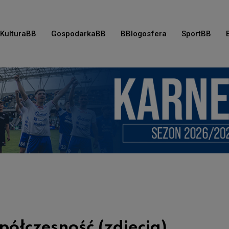
KulturaBB
GospodarkaBB
BBlogosfera
SportBB
spółczesność (zdjęcia)