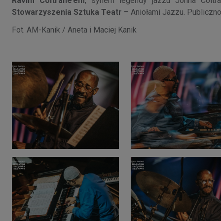
Ravim Coltrane’em
, synem legendy jazzu Johna Coltra
Stowarzyszenia Sztuka Teatr
– Aniołami Jazzu. Publiczn
Fot. AM-Kanik / Aneta i Maciej Kanik