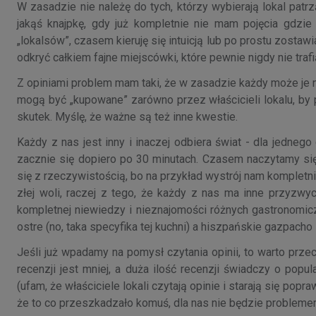
W zasadzie nie należę do tych, którzy wybierają lokal pat
jakąś knajpkę, gdy już kompletnie nie mam pojęcia gdzie 
„lokalsów”, czasem kieruję się intuicją lub po prostu zostaw
odkryć całkiem fajne miejscówki, które pewnie nigdy nie trafi
Z opiniami problem mam taki, że w zasadzie każdy może je n
mogą być „kupowane” zarówno przez właścicieli lokalu, by 
skutek. Myślę, że ważne są też inne kwestie.
Każdy z nas jest inny i inaczej odbiera świat - dla jedne
zacznie się dopiero po 30 minutach. Czasem naczytamy si
się z rzeczywistością, bo na przykład wystrój nam kompletni
złej woli, raczej z tego, że każdy z nas ma inne przyzwy
kompletnej niewiedzy i nieznajomości różnych gastronomic
ostre (no, taka specyfika tej kuchni) a hiszpańskie gazpach
Jeśli już wpadamy na pomysł czytania opinii, to warto prze
recenzji jest mniej, a duża ilość recenzji świadczy o popu
(ufam, że właściciele lokali czytają opinie i starają się pop
że to co przeszkadzało komuś, dla nas nie będzie problem