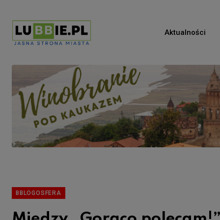
Aktualności
BBLOGOSFERA
Między „Gorąco polecam!” 