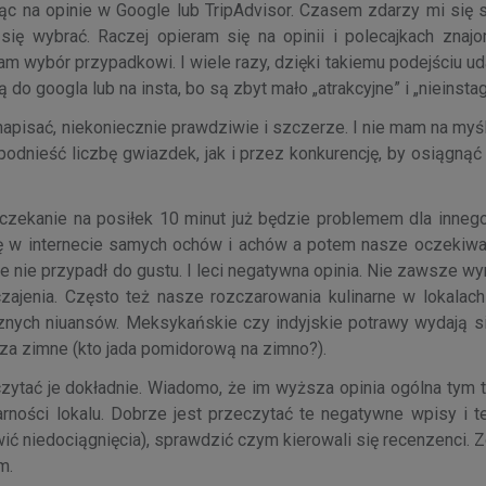
rząc na opinie w Google lub TripAdvisor. Czasem zdarzy mi się
się wybrać. Raczej opieram się na opinii i polecajkach znaj
iam wybór przypadkowi. I wiele razy, dzięki takiemu podejściu ud
ą do googla lub na insta, bo są zbyt mało „atrakcyjne” i „nieinst
apisać, niekoniecznie prawdziwie i szczerze. I nie mam na myśl
podnieść liczbę gwiazdek, jak i przez konkurencję, by osiągną
go czekanie na posiłek 10 minut już będzie problemem dla inne
ę w internecie samych ochów i achów a potem nasze oczekiwan
e nie przypadł do gustu. I leci negatywna opinia. Nie zawsze wy
czajenia. Często też nasze rozczarowania kulinarne w lokalach
znych niuansów. Meksykańskie czy indyjskie potrawy wydają s
o za zimne (kto jada pomidorową na zimno?).
czytać je dokładnie. Wiadomo, że im wyższa opinia ogólna tym 
larności lokalu. Dobrze jest przeczytać te negatywne wpisy i t
rawić niedociągnięcia), sprawdzić czym kierowali się recenzenci. Z
em.