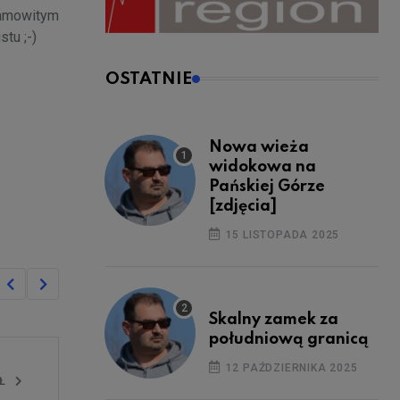
esamowitym
tu ;-)
OSTATNIE
Nowa wieża
widokowa na
Pańskiej Górze
[zdjęcia]
15 LISTOPADA 2025
Skalny zamek za
południową granicą
12 PAŹDZIERNIKA 2025
UŁ