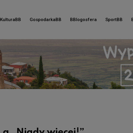
KulturaBB
GospodarkaBB
BBlogosfera
SportBB
a „Nigdy więcej!”