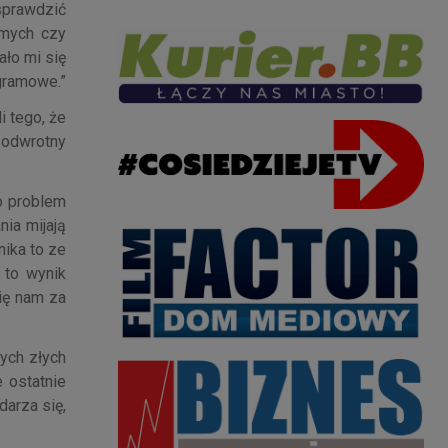
 sprawdzić
omych czy
ało mi się
agramowe.”
i tego, że
ć odwrotny
go problem
ia mijają
nika to ze
 to wynik
ię nam za
tych złych
e ostatnie
darza się,